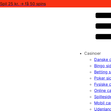
Spil 25 kr. -> få 50 spins
Casinoer
Danske c
Bingo si
Betting s
Poker si
Fysiske 
Online c
Spillesid
Mobil ca
Udenland