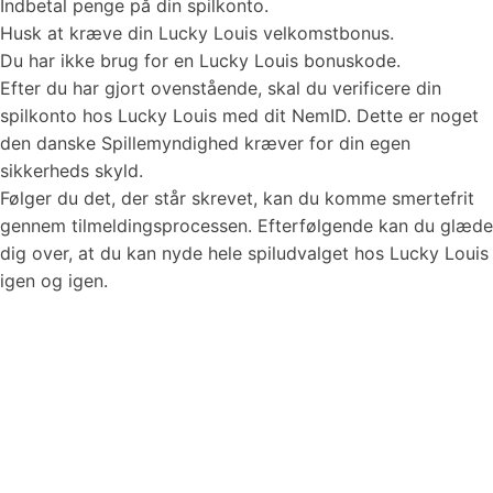
Indbetal penge på din spilkonto.
Husk at kræve din Lucky Louis velkomstbonus.
Du har ikke brug for en Lucky Louis bonuskode.
Efter du har gjort ovenstående, skal du verificere din
spilkonto hos Lucky Louis med dit NemID. Dette er noget
den danske Spillemyndighed kræver for din egen
sikkerheds skyld.
Følger du det, der står skrevet, kan du komme smertefrit
gennem tilmeldingsprocessen. Efterfølgende kan du glæde
dig over, at du kan nyde hele spiludvalget hos Lucky Louis
igen og igen.