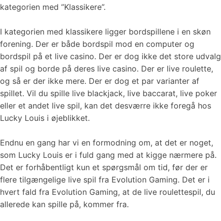
kategorien med ”Klassikere”.
I kategorien med klassikere ligger bordspillene i en skøn
forening. Der er både bordspil mod en computer og
bordspil på et live casino. Der er dog ikke det store udvalg
af spil og borde på deres live casino. Der er live roulette,
og så er der ikke mere. Der er dog et par varianter af
spillet. Vil du spille live blackjack, live baccarat, live poker
eller et andet live spil, kan det desværre ikke foregå hos
Lucky Louis i øjeblikket.
Endnu en gang har vi en formodning om, at det er noget,
som Lucky Louis er i fuld gang med at kigge nærmere på.
Det er forhåbentligt kun et spørgsmål om tid, før der er
flere tilgængelige live spil fra Evolution Gaming. Det er i
hvert fald fra Evolution Gaming, at de live roulettespil, du
allerede kan spille på, kommer fra.