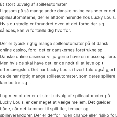
Et stort udvalg af spilleautomater
Ligesom på så mange andre danske online casinoer er det
spilleautomaterne, der er altdominerende hos Lucky Louis.
Hvis du stadig er forundret over, at det forholder sig
således, kan vi fortælle dig hvorfor.
Der er typisk rigtig mange spilleautomater på et dansk
online casino, fordi det er danskernes foretrukne spil.
Danske online casinoer vil jo gerne have en masse spillere.
Men hvis de skal have det, er de nødt til at leve op til
efterspørgslen. Det har Lucky Louis i hvert fald også gjort,
da de har rigtig mange spilleautomater, som deres spillere
kan boltre sig i.
I og med at der er et stort udvalg af spilleautomater på
Lucky Louis, er der meget at vælge mellem. Det gælder
både, når det kommer til spiltitler, temaer og
spilleverandører. Der er derfor ingen chance eller risiko for,