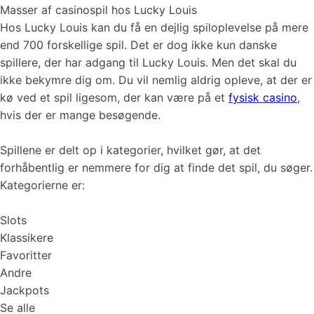
Masser af casinospil hos Lucky Louis
Hos Lucky Louis kan du få en dejlig spiloplevelse på mere
end 700 forskellige spil. Det er dog ikke kun danske
spillere, der har adgang til Lucky Louis. Men det skal du
ikke bekymre dig om. Du vil nemlig aldrig opleve, at der er
kø ved et spil ligesom, der kan være på et
fysisk casino
,
hvis der er mange besøgende.
Spillene er delt op i kategorier, hvilket gør, at det
forhåbentlig er nemmere for dig at finde det spil, du søger.
Kategorierne er:
Slots
Klassikere
Favoritter
Andre
Jackpots
Se alle