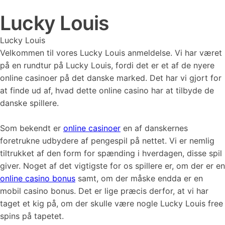
Lucky Louis
Lucky Louis
Velkommen til vores Lucky Louis anmeldelse. Vi har været
på en rundtur på Lucky Louis, fordi det er et af de nyere
online casinoer på det danske marked. Det har vi gjort for
at finde ud af, hvad dette online casino har at tilbyde de
danske spillere.
Som bekendt er
online casinoer
en af danskernes
foretrukne udbydere af pengespil på nettet. Vi er nemlig
tiltrukket af den form for spænding i hverdagen, disse spil
giver. Noget af det vigtigste for os spillere er, om der er en
online casino bonus
samt, om der måske endda er en
mobil casino bonus. Det er lige præcis derfor, at vi har
taget et kig på, om der skulle være nogle Lucky Louis free
spins på tapetet.