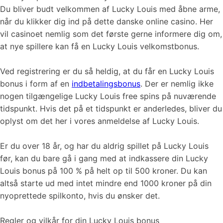
Du bliver budt velkommen af Lucky Louis med åbne arme,
når du klikker dig ind på dette danske online casino. Her
vil casinoet nemlig som det første gerne informere dig om,
at nye spillere kan få en Lucky Louis velkomstbonus.
Ved registrering er du så heldig, at du får en Lucky Louis
bonus i form af en
indbetalingsbonus
. Der er nemlig ikke
nogen tilgængelige Lucky Louis free spins på nuværende
tidspunkt. Hvis det på et tidspunkt er anderledes, bliver du
oplyst om det her i vores anmeldelse af Lucky Louis.
Er du over 18 år, og har du aldrig spillet på Lucky Louis
før, kan du bare gå i gang med at indkassere din Lucky
Louis bonus på 100 % på helt op til 500 kroner. Du kan
altså starte ud med intet mindre end 1000 kroner på din
nyoprettede spilkonto, hvis du ønsker det.
Regler og vilkår for din Lucky Louis bonus