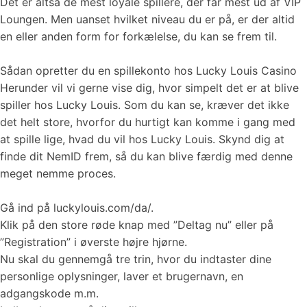
Det er altså de mest loyale spillere, der får mest ud af VIP
Loungen. Men uanset hvilket niveau du er på, er der altid
en eller anden form for forkælelse, du kan se frem til.
Sådan opretter du en spillekonto hos Lucky Louis Casino
Herunder vil vi gerne vise dig, hvor simpelt det er at blive
spiller hos Lucky Louis. Som du kan se, kræver det ikke
det helt store, hvorfor du hurtigt kan komme i gang med
at spille lige, hvad du vil hos Lucky Louis. Skynd dig at
finde dit NemID frem, så du kan blive færdig med denne
meget nemme proces.
Gå ind på luckylouis.com/da/.
Klik på den store røde knap med ”Deltag nu” eller på
”Registration” i øverste højre hjørne.
Nu skal du gennemgå tre trin, hvor du indtaster dine
personlige oplysninger, laver et brugernavn, en
adgangskode m.m.