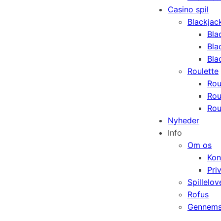
Casino spil
Blackjac
Bla
Bla
Bla
Roulette
Rou
Rou
Rou
Nyheder
Info
Om os
Kon
Priv
Spillelov
Rofus
Gennems