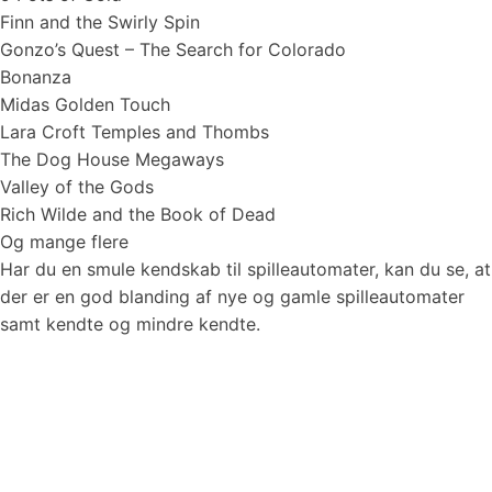
Finn and the Swirly Spin
Gonzo’s Quest – The Search for Colorado
Bonanza
Midas Golden Touch
Lara Croft Temples and Thombs
The Dog House Megaways
Valley of the Gods
Rich Wilde and the Book of Dead
Og mange flere
Har du en smule kendskab til spilleautomater, kan du se, at
der er en god blanding af nye og gamle spilleautomater
samt kendte og mindre kendte.