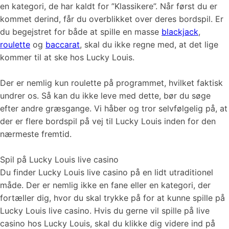
en kategori, de har kaldt for ”Klassikere”. Når først du er
kommet derind, får du overblikket over deres bordspil. Er
du begejstret for både at spille en masse
blackjack
,
roulette
og
baccarat
, skal du ikke regne med, at det lige
kommer til at ske hos Lucky Louis.
Der er nemlig kun roulette på programmet, hvilket faktisk
undrer os. Så kan du ikke leve med dette, bør du søge
efter andre græsgange. Vi håber og tror selvfølgelig på, at
der er flere bordspil på vej til Lucky Louis inden for den
nærmeste fremtid.
Spil på Lucky Louis live casino
Du finder Lucky Louis live casino på en lidt utraditionel
måde. Der er nemlig ikke en fane eller en kategori, der
fortæller dig, hvor du skal trykke på for at kunne spille på
Lucky Louis live casino. Hvis du gerne vil spille på live
casino hos Lucky Louis, skal du klikke dig videre ind på