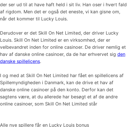
der ser ud til at have haft held i sit liv. Han oser i hvert fald
af rigdom. Men det er også det eneste, vi kan gisne om,
når det kommer til Lucky Louis.
Derudover er det Skill On Net Limited, der driver Lucky
Louis. Skill On Net Limited er en virksomhed, der er
velbevandret inden for online casinoer. De driver nemlig et
hav af danske online casinoer, da de har erhvervet sig
den
danske spillelicens
.
I og med at Skill On Net Limited har fået en spillelicens af
Spillemyndigheden i Danmark, kan de drive et hav af
danske online casinoer på den konto. Derfor kan det
sagtens være, at du allerede har besøgt et af de andre
online casinoer, som Skill On Net Limited står
Alle nye spillere får en Lucky Louis bonus