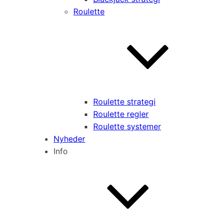
Roulette
Roulette strategi
Roulette regler
Roulette systemer
Nyheder
Info