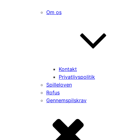
Om os
Kontakt
Privatlivspolitik
Spilleloven
Rofus
Gennemspilskrav