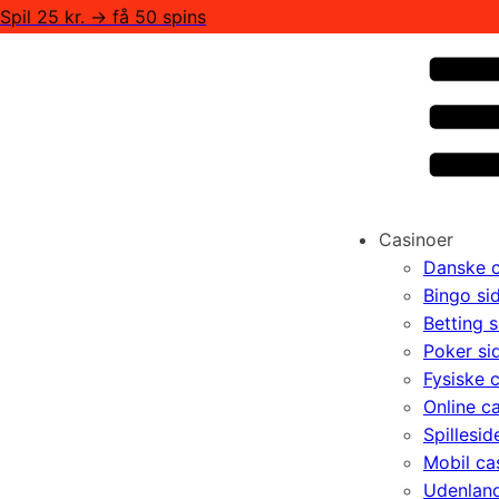
Spil 25 kr. -> få 50 spins
Casinoer
Danske c
Bingo si
Betting s
Poker si
Fysiske 
Online c
Spillesid
Mobil ca
Udenland