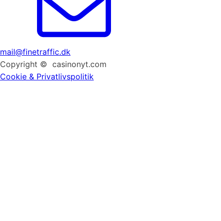
mail@finetraffic.dk
Copyright © casinonyt.com
Cookie & Privatlivspolitik