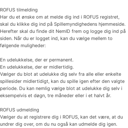
ROFUS tilmelding
Har du et ønske om at melde dig ind i ROFUS registret,
skal du klikke dig ind på Spillemyndighedens hjemmeside.
Herefter skal du finde dit NemID frem og logge dig ind på
siden. Når du er logget ind, kan du vælge mellem to
følgende muligheder:
En udelukkelse, der er permanent.
En udelukkelse, der er midlertidig.
Vælger du blot at udelukke dig selv fra alle eller enkelte
spillesider midlertidigt, kan du spille igen efter den valgte
periode. Du kan nemlig vælge blot at udelukke dig selv i
eksempelvis et døgn, tre måneder eller i et halvt år.
ROFUS udmelding
Vælger du at registrere dig i ROFUS, kan det være, at du
undrer dig over, om du nu også kan udmelde dig igen.