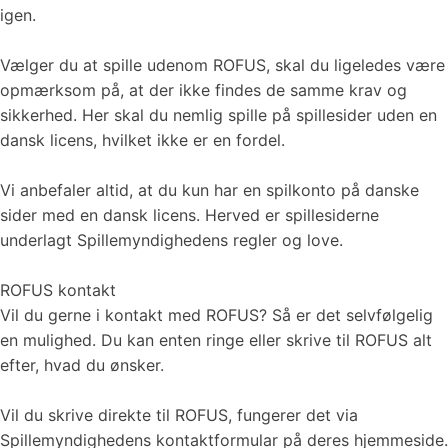
igen.
Vælger du at spille udenom ROFUS, skal du ligeledes være
opmærksom på, at der ikke findes de samme krav og
sikkerhed. Her skal du nemlig spille på spillesider uden en
dansk licens, hvilket ikke er en fordel.
Vi anbefaler altid, at du kun har en spilkonto på danske
sider med en dansk licens. Herved er spillesiderne
underlagt Spillemyndighedens regler og love.
ROFUS kontakt
Vil du gerne i kontakt med ROFUS? Så er det selvfølgelig
en mulighed. Du kan enten ringe eller skrive til ROFUS alt
efter, hvad du ønsker.
Vil du skrive direkte til ROFUS, fungerer det via
Spillemyndighedens kontaktformular på deres hjemmeside.