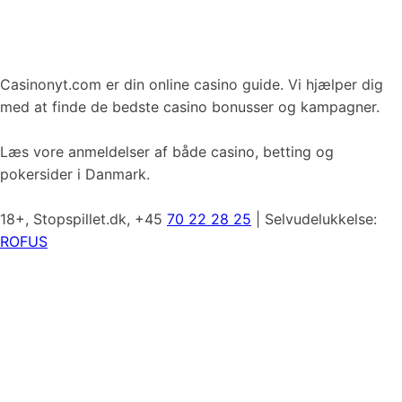
Casinonyt.com er din online casino guide. Vi hjælper dig
med at finde de bedste casino bonusser og kampagner.
Læs vore anmeldelser af både casino, betting og
pokersider i Danmark.
18+, Stopspillet.dk, +45
70 22 28 25
| Selvudelukkelse:
ROFUS