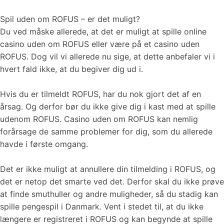
Spil uden om ROFUS – er det muligt?
Du ved måske allerede, at det er muligt at spille online
casino uden om ROFUS eller være på et casino uden
ROFUS. Dog vil vi allerede nu sige, at dette anbefaler vi i
hvert fald ikke, at du begiver dig ud i.
Hvis du er tilmeldt ROFUS, har du nok gjort det af en
årsag. Og derfor bør du ikke give dig i kast med at spille
udenom ROFUS. Casino uden om ROFUS kan nemlig
forårsage de samme problemer for dig, som du allerede
havde i første omgang.
Det er ikke muligt at annullere din tilmelding i ROFUS, og
det er netop det smarte ved det. Derfor skal du ikke prøve
at finde smuthuller og andre muligheder, så du stadig kan
spille pengespil i Danmark. Vent i stedet til, at du ikke
længere er registreret i ROFUS og kan begynde at spille