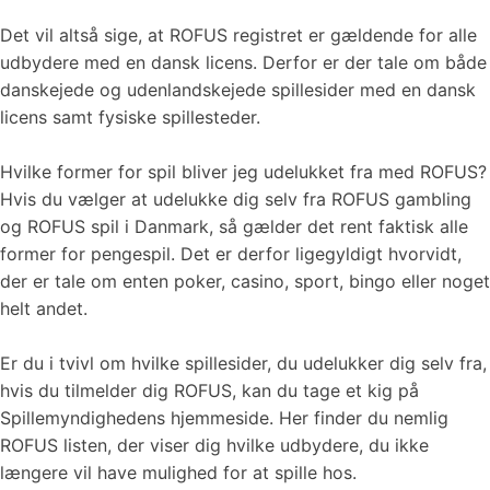
Det vil altså sige, at ROFUS registret er gældende for alle
udbydere med en dansk licens. Derfor er der tale om både
danskejede og udenlandskejede spillesider med en dansk
licens samt fysiske spillesteder.
Hvilke former for spil bliver jeg udelukket fra med ROFUS?
Hvis du vælger at udelukke dig selv fra ROFUS gambling
og ROFUS spil i Danmark, så gælder det rent faktisk alle
former for pengespil. Det er derfor ligegyldigt hvorvidt,
der er tale om enten poker, casino, sport, bingo eller noget
helt andet.
Er du i tvivl om hvilke spillesider, du udelukker dig selv fra,
hvis du tilmelder dig ROFUS, kan du tage et kig på
Spillemyndighedens hjemmeside. Her finder du nemlig
ROFUS listen, der viser dig hvilke udbydere, du ikke
længere vil have mulighed for at spille hos.