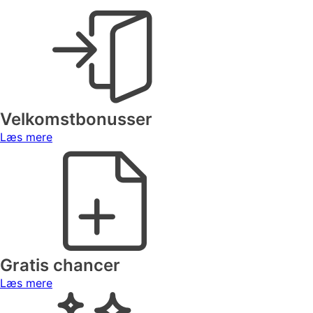
Velkomstbonusser
Læs mere
Gratis chancer
Læs mere