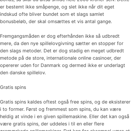
er bestemt ikke småpenge, og slet ikke når dit eget
indskud ofte bliver bundet som et slags samlet
bonusbeløb, der skal omsættes et vis antal gange.
Fremgangsmåden er dog efterhånden ikke så udbredt
mere, da den nye spillelovgivning sætter en stopper for
den slags metoder. Det er dog stadig en meget udbredt
metode på de store, internationale online casinoer, der
opererer uden for Danmark og dermed ikke er underlagt
den danske spillelov.
Gratis spins
Gratis spins kaldes oftest også free spins, og de eksisterer
i to former. Først og fremmest som spins, du kan være
heldig at vinde i en given spillemaskine. Eller det kan også
være gratis spins, der uddeles i til en eller flere