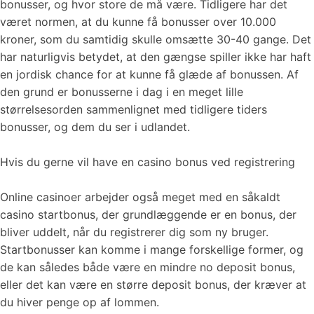
bonusser, og hvor store de må være. Tidligere har det
været normen, at du kunne få bonusser over 10.000
kroner, som du samtidig skulle omsætte 30-40 gange. Det
har naturligvis betydet, at den gængse spiller ikke har haft
en jordisk chance for at kunne få glæde af bonussen. Af
den grund er bonusserne i dag i en meget lille
størrelsesorden sammenlignet med tidligere tiders
bonusser, og dem du ser i udlandet.
Hvis du gerne vil have en casino bonus ved registrering
Online casinoer arbejder også meget med en såkaldt
casino startbonus, der grundlæggende er en bonus, der
bliver uddelt, når du registrerer dig som ny bruger.
Startbonusser kan komme i mange forskellige former, og
de kan således både være en mindre no deposit bonus,
eller det kan være en større deposit bonus, der kræver at
du hiver penge op af lommen.