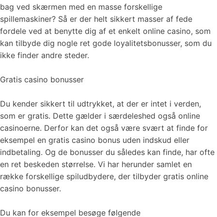
bag ved skærmen med en masse forskellige
spillemaskiner? Så er der helt sikkert masser af fede
fordele ved at benytte dig af et enkelt online casino, som
kan tilbyde dig nogle ret gode loyalitetsbonusser, som du
ikke finder andre steder.
Gratis casino bonusser
Du kender sikkert til udtrykket, at der er intet i verden,
som er gratis. Dette gælder i særdeleshed også online
casinoerne. Derfor kan det også være svært at finde for
eksempel en gratis casino bonus uden indskud eller
indbetaling. Og de bonusser du således kan finde, har ofte
en ret beskeden størrelse. Vi har herunder samlet en
række forskellige spiludbydere, der tilbyder gratis online
casino bonusser.
Du kan for eksempel besøge følgende