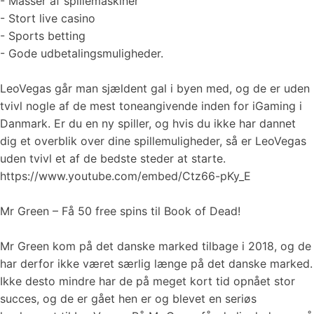
- Masser af spillemaskiner
- Stort live casino
- Sports betting
- Gode udbetalingsmuligheder.
LeoVegas går man sjældent gal i byen med, og de er uden
tvivl nogle af de mest toneangivende inden for iGaming i
Danmark. Er du en ny spiller, og hvis du ikke har dannet
dig et overblik over dine spillemuligheder, så er LeoVegas
uden tvivl et af de bedste steder at starte.
https://www.youtube.com/embed/Ctz66-pKy_E
Mr Green – Få 50 free spins til Book of Dead!
Mr Green kom på det danske marked tilbage i 2018, og de
har derfor ikke været særlig længe på det danske marked.
Ikke desto mindre har de på meget kort tid opnået stor
succes, og de er gået hen er og blevet en seriøs