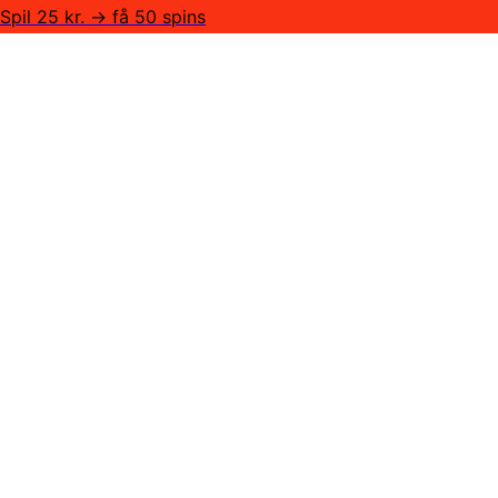
Spil 25 kr. -> få 50 spins