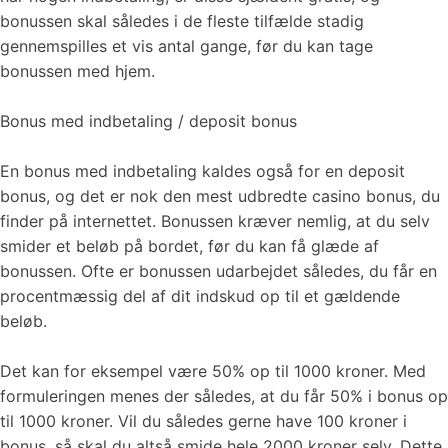
bonussen skal således i de fleste tilfælde stadig
gennemspilles et vis antal gange, før du kan tage
bonussen med hjem.
Bonus med indbetaling / deposit bonus
En bonus med indbetaling kaldes også for en deposit
bonus, og det er nok den mest udbredte casino bonus, du
finder på internettet. Bonussen kræver nemlig, at du selv
smider et beløb på bordet, før du kan få glæde af
bonussen. Ofte er bonussen udarbejdet således, du får en
procentmæssig del af dit indskud op til et gældende
beløb.
Det kan for eksempel være 50% op til 1000 kroner. Med
formuleringen menes der således, at du får 50% i bonus op
til 1000 kroner. Vil du således gerne have 100 kroner i
bonus, så skal du altså smide hele 2000 kroner selv. Dette