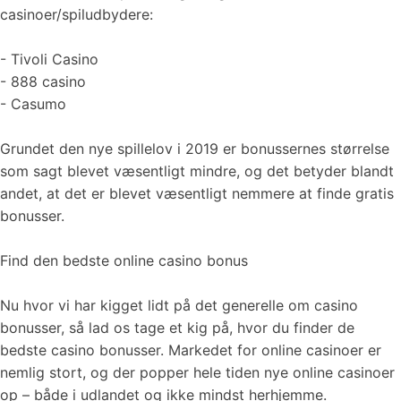
casinoer/spiludbydere:
- Tivoli Casino
- 888 casino
- Casumo
Grundet den nye spillelov i 2019 er bonussernes størrelse
som sagt blevet væsentligt mindre, og det betyder blandt
andet, at det er blevet væsentligt nemmere at finde gratis
bonusser.
Find den bedste online casino bonus
Nu hvor vi har kigget lidt på det generelle om casino
bonusser, så lad os tage et kig på, hvor du finder de
bedste casino bonusser. Markedet for online casinoer er
nemlig stort, og der popper hele tiden nye online casinoer
op – både i udlandet og ikke mindst herhjemme.