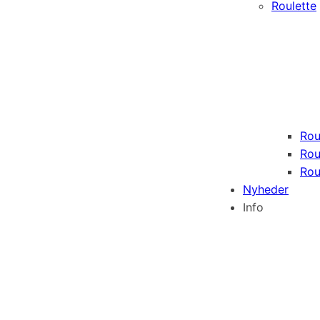
Roulette
Rou
Rou
Rou
Nyheder
Info