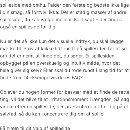
spilleside med omhu. Falder den første og bedste ikke lige
i din smag, så fortvivl ikke. Der er stadig masser af andre
spillesider, du kan vælge mellem. Kort sagt – der findes
også en spilleside for dig.
Nu er det så ikke kun det visuelle indtryk, du skal lægge
mærke til. Prøv at klikke lidt rundt på spillesiden for at se,
om det er nemt at finde det, du søger. Er spillesiden
opbygget på en overskuelig og intuitiv måde, hvor det
hele giver sig selv? Eller skal du rode rundt i lang tid for at
finde frem til eksempelvis deres FAQ?
Oplever du nogen former for besvær med at finde de rette
ting, vil det blive til et irritationsmoment i længden. Så søg
videre efter en spilleside, der præsenterer alt for dig på et
sølvfad, så du kan koncentrere dig om at spille.
Få hjælp til dit valg af spilleside