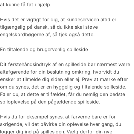
at kunne få fat i hjælp.
Hvis det er vigtigt for dig, at kundeservicen altid er
tilgængelig på dansk, så du ikke skal støve
engelskordbøgerne af, så tjek også dette.
En tiltalende og brugervenlig spilleside
Dit førstehåndsindtryk af en spilleside bør nærmest være
altafgørende for din beslutning omkring, hvorvidt du
ønsker at tilmelde dig siden eller ej. Prøv at mærke efter
om du synes, det er en hyggelig og tiltalende spilleside.
Føler du, at dette er tilfældet, får du nemlig den bedste
spiloplevelse på den pågældende spilleside.
Hvis du for eksempel synes, at farverne bare er for
skrigende, vil det påvirke din oplevelse hver gang, du
logger dig ind på spillesiden. Vælg derfor din nye