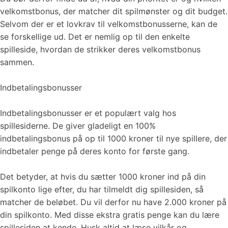
velkomstbonus, der matcher dit spilmønster og dit budget.
Selvom der er et lovkrav til velkomstbonusserne, kan de
se forskellige ud. Det er nemlig op til den enkelte
spilleside, hvordan de strikker deres velkomstbonus
sammen.
Indbetalingsbonusser
Indbetalingsbonusser er et populært valg hos
spillesiderne. De giver gladeligt en 100%
indbetalingsbonus på op til 1000 kroner til nye spillere, der
indbetaler penge på deres konto for første gang.
Det betyder, at hvis du sætter 1000 kroner ind på din
spilkonto lige efter, du har tilmeldt dig spillesiden, så
matcher de beløbet. Du vil derfor nu have 2.000 kroner på
din spilkonto. Med disse ekstra gratis penge kan du lære
spillesiden at kende. Husk altid at læse vilkår og