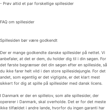
- Prøv altid et par forskellige spillesider
FAQ om spillesider
Spillesiden bør være godkendt
Der er mange godkendte danske spillesider på nettet. Vi
anbefaler, at det er dem, du holder dig til i din søgen. For
det første begrænser det din søgen efter en spilleside, så
du ikke farer helt vild i den store spillesidejungle. For det
andet, som egentlig er det vigtigste, er det klart mest
sikkert for dig at spille på spillesider med dansk licens.
I Danmark er der en spillelov, som alle spillesider, der
opererer i Danmark, skal overholde. Det er for det meste
ikke tilfældet i andre lande, hvorfor du ingen garanti har