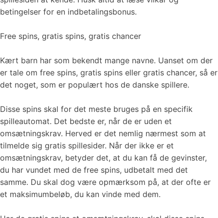
betingelser for en indbetalingsbonus.
Free spins, gratis spins, gratis chancer
Kært barn har som bekendt mange navne. Uanset om der
er tale om free spins, gratis spins eller gratis chancer, så er
det noget, som er populært hos de danske spillere.
Disse spins skal for det meste bruges på en specifik
spilleautomat. Det bedste er, når de er uden et
omsætningskrav. Herved er det nemlig nærmest som at
tilmelde sig gratis spillesider. Når der ikke er et
omsætningskrav, betyder det, at du kan få de gevinster,
du har vundet med de free spins, udbetalt med det
samme. Du skal dog være opmærksom på, at der ofte er
et maksimumbeløb, du kan vinde med dem.