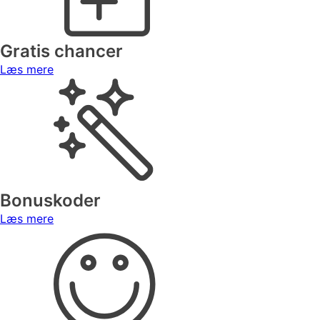
Gratis chancer
Læs mere
Bonuskoder
Læs mere