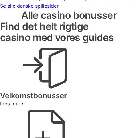
Se alle danske spillesider
Alle casino bonusser
Find det helt rigtige
casino med vores guides
Velkomstbonusser
Læs mere