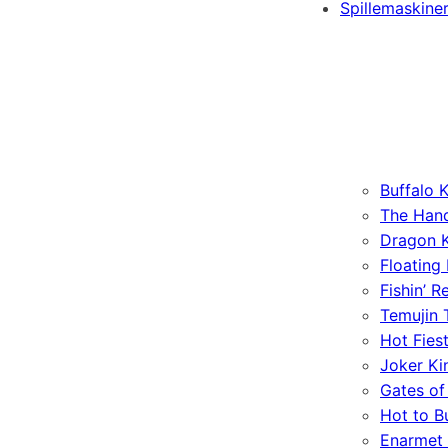
Spillemaskine
Buffalo
The Hand
Dragon K
Floating
Fishin’ R
Temujin 
Hot Fies
Joker Ki
Gates of
Hot to B
Enarmet