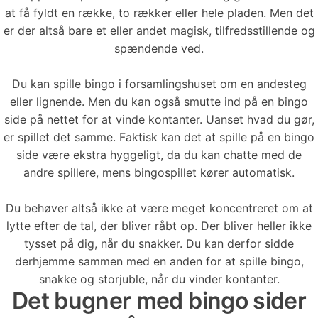
at få fyldt en række, to rækker eller hele pladen. Men det
er der altså bare et eller andet magisk, tilfredsstillende og
spændende ved.
Du kan spille bingo i forsamlingshuset om en andesteg
eller lignende. Men du kan også smutte ind på en bingo
side på nettet for at vinde kontanter. Uanset hvad du gør,
er spillet det samme. Faktisk kan det at spille på en bingo
side være ekstra hyggeligt, da du kan chatte med de
andre spillere, mens bingospillet kører automatisk.
Du behøver altså ikke at være meget koncentreret om at
lytte efter de tal, der bliver råbt op. Der bliver heller ikke
tysset på dig, når du snakker. Du kan derfor sidde
derhjemme sammen med en anden for at spille bingo,
snakke og storjuble, når du vinder kontanter.
Det bugner med bingo sider