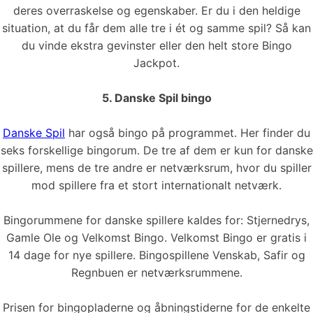
deres overraskelse og egenskaber. Er du i den heldige
situation, at du får dem alle tre i ét og samme spil? Så kan
du vinde ekstra gevinster eller den helt store Bingo
Jackpot.
5. Danske Spil bingo
Danske Spil
har også bingo på programmet. Her finder du
seks forskellige bingorum. De tre af dem er kun for danske
spillere, mens de tre andre er netværksrum, hvor du spiller
mod spillere fra et stort internationalt netværk.
Bingorummene for danske spillere kaldes for: Stjernedrys,
Gamle Ole og Velkomst Bingo. Velkomst Bingo er gratis i
14 dage for nye spillere. Bingospillene Venskab, Safir og
Regnbuen er netværksrummene.
Prisen for bingopladerne og åbningstiderne for de enkelte