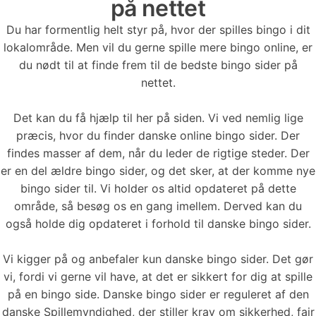
på nettet
Du har formentlig helt styr på, hvor der spilles bingo i dit
lokalområde. Men vil du gerne spille mere bingo online, er
du nødt til at finde frem til de bedste bingo sider på
nettet.
Det kan du få hjælp til her på siden. Vi ved nemlig lige
præcis, hvor du finder danske online bingo sider. Der
findes masser af dem, når du leder de rigtige steder. Der
er en del ældre bingo sider, og det sker, at der komme nye
bingo sider til. Vi holder os altid opdateret på dette
område, så besøg os en gang imellem. Derved kan du
også holde dig opdateret i forhold til danske bingo sider.
Vi kigger på og anbefaler kun danske bingo sider. Det gør
vi, fordi vi gerne vil have, at det er sikkert for dig at spille
på en bingo side. Danske bingo sider er reguleret af den
danske Spillemyndighed, der stiller krav om sikkerhed, fair