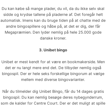
Du kan købe så mange plader, du vil, da du ikke selv skal
sidde og krydse tallene på pladerne af. Det foregår helt
automatisk. Imens kan du bruge tiden på at chatte med de
andre bingospillere og håbe på, at det er dig, der får
Megapræmien. Den lyder nemlig på hele 25.000 gode
danske kroner.
3. Unibet bingo
Unibet er mest kendt for at være en bookmakerside. Men
det er nu langt mere end det. De tilbyder nemlig også
bingospil. Der er hele seks forskellige bingorum at vælge
mellem med diverse bingovarianter.
Når du tilmelder dig Unibet Bingo, får du 14 dages gratis
bingospil. Du kan nemlig besøge deres nybegynderrum,
som de kalder for Centre Court. Der er det muligt at spille