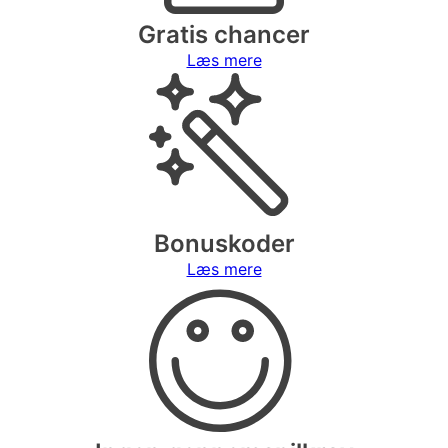
Gratis chancer
Læs mere
Bonuskoder
Læs mere