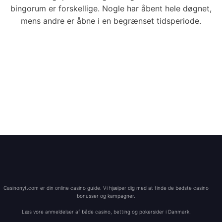
bingorum er forskellige. Nogle har åbent hele døgnet,
mens andre er åbne i en begrænset tidsperiode.
Casinonyt.com er din online casino guide. Vi hjælper dig med at finde de bedste casino
bonusser og kampagner.
Læs vore anmeldelser af både casino, betting og pokersider i Danmark.