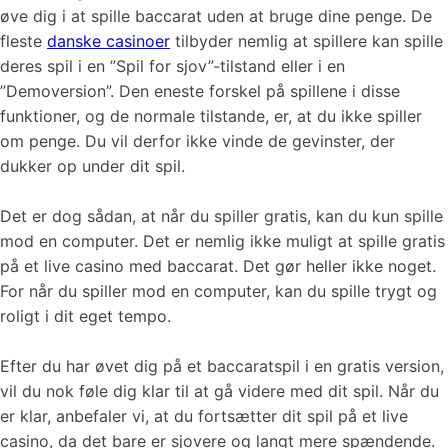
øve dig i at spille baccarat uden at bruge dine penge. De
fleste
danske casinoer
tilbyder nemlig at spillere kan spille
deres spil i en ”Spil for sjov”-tilstand eller i en
”Demoversion”. Den eneste forskel på spillene i disse
funktioner, og de normale tilstande, er, at du ikke spiller
om penge. Du vil derfor ikke vinde de gevinster, der
dukker op under dit spil.
Det er dog sådan, at når du spiller gratis, kan du kun spille
mod en computer. Det er nemlig ikke muligt at spille gratis
på et live casino med baccarat. Det gør heller ikke noget.
For når du spiller mod en computer, kan du spille trygt og
roligt i dit eget tempo.
Efter du har øvet dig på et baccaratspil i en gratis version,
vil du nok føle dig klar til at gå videre med dit spil. Når du
er klar, anbefaler vi, at du fortsætter dit spil på et live
casino, da det bare er sjovere og langt mere spændende.