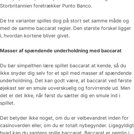
Storbritannien foretrækker Punto Banco.
De tre varianter spilles dog på stort set samme måde og
med de samme baccarat regler. Den største forskel ligger
i, hvordan kortene bliver givet.
Masser af spændende underholdning med baccarat
Du bør simpelthen lære spillet baccarat at kende, så du
ikke snyder dig selv for et spil med masser af spændende
underholdning. Det kan godt være, at baccarat ved første
øjekast ser en smule uoverskuelig og forvirrende ud. Men
det er det ikke, når først du sætter dig en smule ind i
spillet.
Det betyder ikke noget, om du er velbevandret inden for
casinoverden eller, om du er totalt nybegynder. Ligegyldigt
hvad kan du sagtens spille baccarat. Baccarat er nemlig i