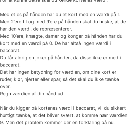
For at kunne dette skal du kende kortenes værdi:
Med et es på hånden har du et kort med en værdi på 1.
Med 2’ere til og med 9’ere på hånden skal du huske, at de
har den værdi, de repræsenterer.
Med 10’ere, knægte, damer og konger på hånden har du
kort med en værdi på 0. De har altså ingen værdi i
baccarat.
Du får aldrig en joker på hånden, da disse ikke er med i
baccarat.
Det har ingen betydning for værdien, om dine kort er
ruder, klør, hjerter eller spar, så det skal du ikke tænke
over.
Regn værdien af din hånd ud
Når du kigger på kortenes værdi i baccarat, vil du sikkert
hurtigt tænke, at det bliver svært, at komme nær værdien
9. Men det problem kommer der en forklaring på nu.