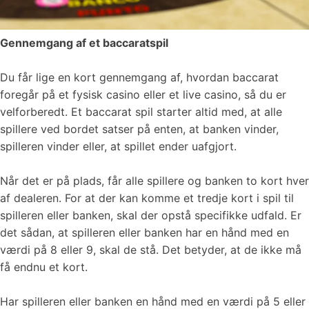
Gennemgang af et baccaratspil
Du får lige en kort gennemgang af, hvordan baccarat
foregår på et fysisk casino eller et live casino, så du er
velforberedt. Et baccarat spil starter altid med, at alle
spillere ved bordet satser på enten, at banken vinder,
spilleren vinder eller, at spillet ender uafgjort.
Når det er på plads, får alle spillere og banken to kort hver
af dealeren. For at der kan komme et tredje kort i spil til
spilleren eller banken, skal der opstå specifikke udfald. Er
det sådan, at spilleren eller banken har en hånd med en
værdi på 8 eller 9, skal de stå. Det betyder, at de ikke må
få endnu et kort.
Har spilleren eller banken en hånd med en værdi på 5 eller