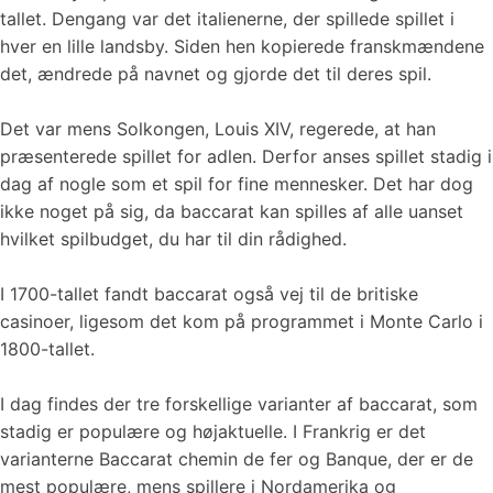
tallet. Dengang var det italienerne, der spillede spillet i
hver en lille landsby. Siden hen kopierede franskmændene
det, ændrede på navnet og gjorde det til deres spil.
Det var mens Solkongen, Louis XIV, regerede, at han
præsenterede spillet for adlen. Derfor anses spillet stadig i
dag af nogle som et spil for fine mennesker. Det har dog
ikke noget på sig, da baccarat kan spilles af alle uanset
hvilket spilbudget, du har til din rådighed.
I 1700-tallet fandt baccarat også vej til de britiske
casinoer, ligesom det kom på programmet i Monte Carlo i
1800-tallet.
I dag findes der tre forskellige varianter af baccarat, som
stadig er populære og højaktuelle. I Frankrig er det
varianterne Baccarat chemin de fer og Banque, der er de
mest populære, mens spillere i Nordamerika og