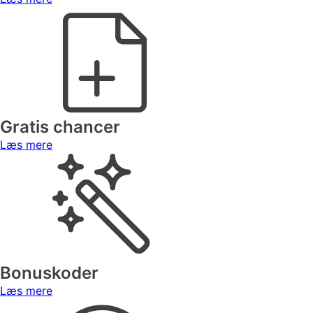
Gratis chancer
Læs mere
Bonuskoder
Læs mere