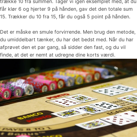
trække 10 fra summen. Tager vi igen eksemplet med, at du
får klør 6 og hjerter 9 på hånden, gav det den totale sum
15. Trækker du 10 fra 15, får du også 5 point på hånden.
Det er måske en smule forvirrende. Men brug den metode,
du umiddelbart tænker, du har det bedst med. Når du har
afprøvet den et par gang, så sidder den fast, og du vil
finde, at det er nemt at udregne dine korts værdi.