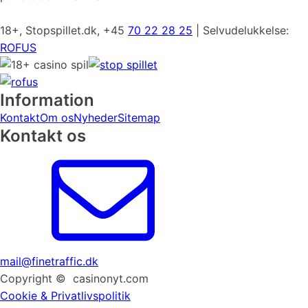
18+, Stopspillet.dk, +45
70 22 28 25
| Selvudelukkelse:
ROFUS
Information
Kontakt
Om os
Nyheder
Sitemap
Kontakt os
mail@finetraffic.dk
Copyright © casinonyt.com
Cookie & Privatlivspolitik