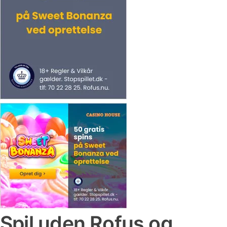
Spil uden Rofus og