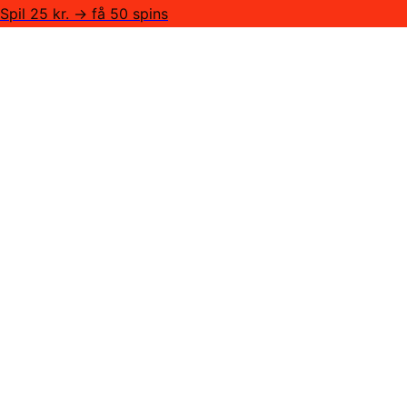
Spil 25 kr. -> få 50 spins