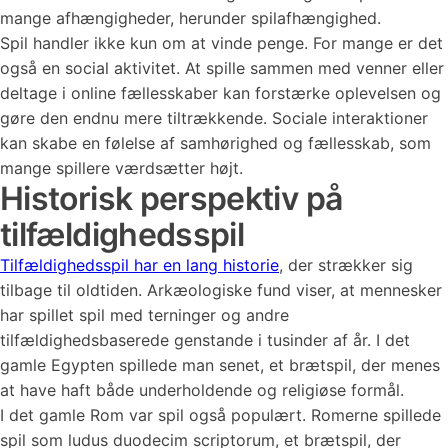
mange afhængigheder, herunder spilafhængighed.
Spil handler ikke kun om at vinde penge. For mange er det
også en social aktivitet. At spille sammen med venner eller
deltage i online fællesskaber kan forstærke oplevelsen og
gøre den endnu mere tiltrækkende. Sociale interaktioner
kan skabe en følelse af samhørighed og fællesskab, som
mange spillere værdsætter højt.
Historisk perspektiv på
tilfældighedsspil
Tilfældighedsspil har en lang historie
, der strækker sig
tilbage til oldtiden. Arkæologiske fund viser, at mennesker
har spillet spil med terninger og andre
tilfældighedsbaserede genstande i tusinder af år. I det
gamle Egypten spillede man senet, et brætspil, der menes
at have haft både underholdende og religiøse formål.
I det gamle Rom var spil også populært. Romerne spillede
spil som ludus duodecim scriptorum, et brætspil, der