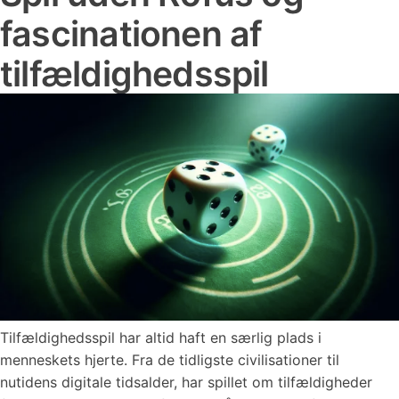
fascinationen af
tilfældighedsspil
Tilfældighedsspil har altid haft en særlig plads i
menneskets hjerte. Fra de tidligste civilisationer til
nutidens digitale tidsalder, har spillet om tilfældigheder