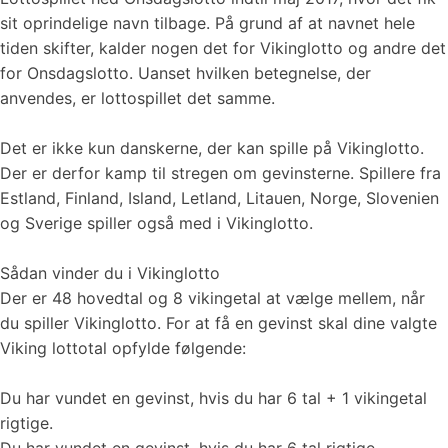
sit oprindelige navn tilbage. På grund af at navnet hele
tiden skifter, kalder nogen det for Vikinglotto og andre det
for Onsdagslotto. Uanset hvilken betegnelse, der
anvendes, er lottospillet det samme.
Det er ikke kun danskerne, der kan spille på Vikinglotto.
Der er derfor kamp til stregen om gevinsterne. Spillere fra
Estland, Finland, Island, Letland, Litauen, Norge, Slovenien
og Sverige spiller også med i Vikinglotto.
Sådan vinder du i Vikinglotto
Der er 48 hovedtal og 8 vikingetal at vælge mellem, når
du spiller Vikinglotto. For at få en gevinst skal dine valgte
Viking lottotal opfylde følgende:
Du har vundet en gevinst, hvis du har 6 tal + 1 vikingetal
rigtige.