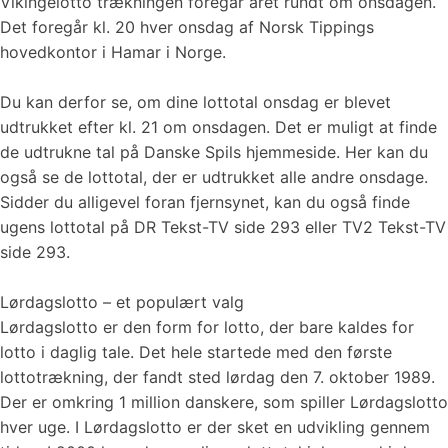
Vikingelotto trækningen foregår året rundt om onsdagen.
Det foregår kl. 20 hver onsdag af Norsk Tippings
hovedkontor i Hamar i Norge.
Du kan derfor se, om dine lottotal onsdag er blevet
udtrukket efter kl. 21 om onsdagen. Det er muligt at finde
de udtrukne tal på Danske Spils hjemmeside. Her kan du
også se de lottotal, der er udtrukket alle andre onsdage.
Sidder du alligevel foran fjernsynet, kan du også finde
ugens lottotal på DR Tekst-TV side 293 eller TV2 Tekst-TV
side 293.
Lørdagslotto – et populært valg
Lørdagslotto er den form for lotto, der bare kaldes for
lotto i daglig tale. Det hele startede med den første
lottotrækning, der fandt sted lørdag den 7. oktober 1989.
Der er omkring 1 million danskere, som spiller Lørdagslotto
hver uge. I Lørdagslotto er der sket en udvikling gennem