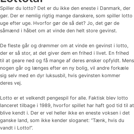
Spiller du lotto? Det er du ikke den eneste i Danmark, der
gør. Der er nemlig rigtig mange danskere, som spiller lotto
uge efter uge. Hvorfor gør de så det? Jo, det gør de
såmænd i håbet om at vinde den helt store gevinst.
De fleste går og drømmer om at vinde en gevinst i lotto,
der er så stor, at det giver dem en frihed i livet. En frihed
til at geare ned og få mange af deres ønsker opfyldt. Mens
nogen går og længes efter en ny bolig, vil andre forkæle
sig selv med en dyr luksusbil, hvis gevinsten kommer
deres vej.
Lotto er et velkendt pengespil for alle. Faktisk blev lotto
lanceret tilbage i 1989, hvorfor spillet har haft god tid til at
blive kendt i. Der er vel heller ikke en eneste voksen i det
ganske land, som ikke kender sloganet: “Tænk, hvis du
vandt i Lotto!”.