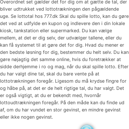
Overordnet set gælder det for dig om at gætte de tal, der
bliver udtrukket ved lottotrækningen den pågældende
uge. Se lottotal hos 777.dk Skal du spille lotto, kan du gøre
det ved at udfylde en kupon og indlevere den i din lokale
kiosk, tankstation eller supermarked. Du kan vælge
mellem, at det er dig selv, der udvælger tallene, eller du
kan få systemet til at gøre det for dig. Hvad du mener er
den bedste løsning for dig, bestemmer du helt selv. Du kan
gøre nøjagtig det samme online, hvis du foretrækker at
sidde derhjemme i ro og mag, når du skal spille lotto. Efter
du har valgt dine tal, skal du bare vente på at
lottotrækningen foregår. Ligesom du må krydse fingre for
og håbe på, at det er de helt rigtige tal, du har valgt. Det
er også vigtigt, at du er bekendt med, hvornår
lottoudtrækningen foregår. På den måde kan du finde ud
af, om du har vundet en stor gevinst, en mindre gevinst
eller ikke nogen gevinst.