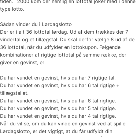
tiden. I 2000 kom der nemlig en lottotal joker med i denne
type lotto.
Sådan vinder du i Lørdagslotto
Der er i alt 36 lottotal lørdag. Ud af dem trækkes der 7
vindertal og et tillægstal. Du skal derfor vælge 8 ud af de
36 lottotal, når du udfylder en lottokupon. Følgende
kombinationer af rigtige lottotal på samme række, der
giver en gevinst, er:
Du har vundet en gevinst, hvis du har 7 rigtige tal.
Du har vundet en gevinst, hvis du har 6 tal rigtige +
tillægstallet.
Du har vundet en gevinst, hvis du har 6 tal rigtige.
Du har vundet en gevinst, hvis du har 5 tal rigtige.
Du har vundet en gevinst, hvis du har 4 tal rigtige.
Når du vil se, om du kan vinde en gevinst ved at spille
Lørdagslotto, er det vigtigt, at du får udfyldt din