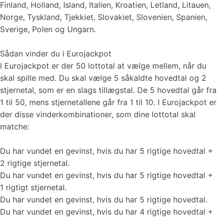
Finland, Holland, Island, Italien, Kroatien, Letland, Litauen,
Norge, Tyskland, Tjekkiet, Slovakiet, Slovenien, Spanien,
Sverige, Polen og Ungarn.
Sådan vinder du i Eurojackpot
I Eurojackpot er der 50 lottotal at vælge mellem, når du
skal spille med. Du skal vælge 5 såkaldte hovedtal og 2
stjernetal, som er en slags tillægstal. De 5 hovedtal går fra
1 til 50, mens stjernetallene går fra 1 til 10. I Eurojackpot er
der disse vinderkombinationer, som dine lottotal skal
matche:
Du har vundet en gevinst, hvis du har 5 rigtige hovedtal +
2 rigtige stjernetal.
Du har vundet en gevinst, hvis du har 5 rigtige hovedtal +
1 rigtigt stjernetal.
Du har vundet en gevinst, hvis du har 5 rigtige hovedtal.
Du har vundet en gevinst, hvis du har 4 rigtige hovedtal +