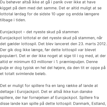
Du behøver altså ikke at gå i panik over ikke at have
kigget på dem med det samme. Det er altid muligt at se
lottotal lørdag for de sidste 10 uger og endda længere
tilbage i tiden.
Eurojackpot – det nyeste skud på stammen
Eurojackpot lottotal er det nyeste skud på stammen, når
det gælder lottospil. Det blev lanceret den 23. marts 2012.
Der gik dog ikke længe, før dette lottospil var blevet
populært. Det er der ikke noget at sige til i og med, at der
altid er minimum 63 millioner i 1. præmiepuljen. Denne
pulje er dog typisk en hel del højere, da den tit er oppe på
et totalt svimlende beløb.
Det er muligt for spillere fra en lang række af lande at
deltage i Eurojackpot. Det er altså ikke kun danske
spillere, der har fornøjelsen af Eurojackpot. Spillere fra
disse lande kan spille på dette lottospil: Danmark, Estland,