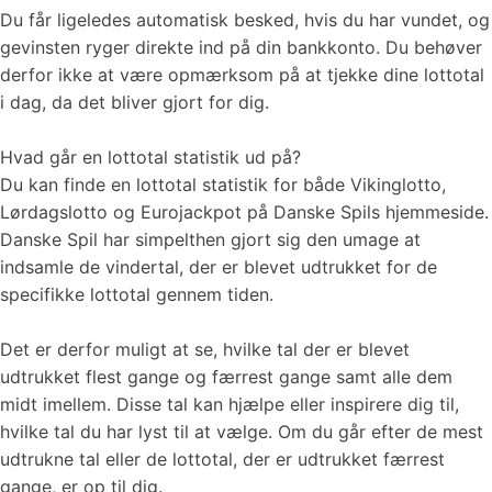
Du får ligeledes automatisk besked, hvis du har vundet, og
gevinsten ryger direkte ind på din bankkonto. Du behøver
derfor ikke at være opmærksom på at tjekke dine lottotal
i dag, da det bliver gjort for dig.
Hvad går en lottotal statistik ud på?
Du kan finde en lottotal statistik for både Vikinglotto,
Lørdagslotto og Eurojackpot på Danske Spils hjemmeside.
Danske Spil har simpelthen gjort sig den umage at
indsamle de vindertal, der er blevet udtrukket for de
specifikke lottotal gennem tiden.
Det er derfor muligt at se, hvilke tal der er blevet
udtrukket flest gange og færrest gange samt alle dem
midt imellem. Disse tal kan hjælpe eller inspirere dig til,
hvilke tal du har lyst til at vælge. Om du går efter de mest
udtrukne tal eller de lottotal, der er udtrukket færrest
gange, er op til dig.