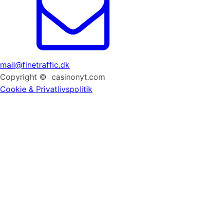
mail@finetraffic.dk
Copyright © casinonyt.com
Cookie & Privatlivspolitik