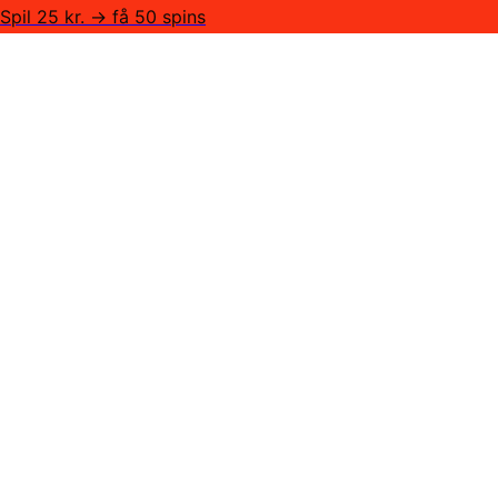
Spil 25 kr. -> få 50 spins