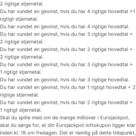
2 rigtige stjernetal.
Du har vundet en gevinst, hvis du har 4 rigtige hovedtal +1
rigtigt stjernetal.
Du har vundet en gevinst, hvis du har 4 rigtige hovedtal.
Du har vundet en gevinst, hvis du har 3 rigtige hovedtal +
2 rigtige stjernetal.
Du har vundet en gevinst, hvis du har 2 rigtige hovedtal +
2 rigtige stjernetal.
Du har vundet en gevinst, hvis du har 3 rigtige hovedtal +
1 rigtigt stjernetal.
Du har vundet en gevinst, hvis du har 3 rigtige hovedtal.
Du har vundet en gevinst, hvis du har 1 rigtigt hovedtal + 2
rigtige stjernetal.
Du har vundet en gevinst, hvis du har 2 rigtige hovedtal +
1 rigtigt stjernetal.
Skal du spille med om de mange millioner i Eurojackpot,
skal du sørge for, at din Eurojackpot lottokupon ligger klar
inden kl. 19 om fredagen. Det er nemlig på dette tidspunkt,