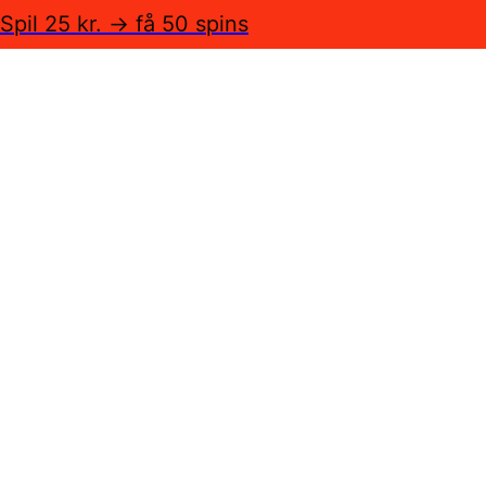
Spil 25 kr. -> få 50 spins