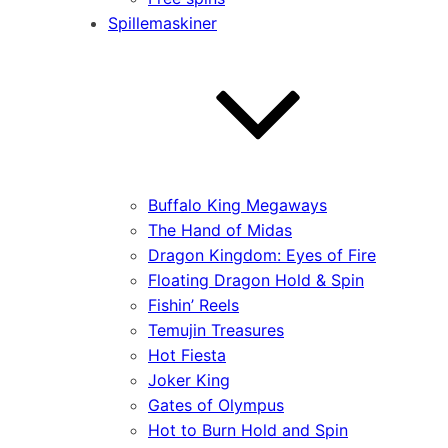
Spillemaskiner
Buffalo King Megaways
The Hand of Midas
Dragon Kingdom: Eyes of Fire
Floating Dragon Hold & Spin
Fishin’ Reels
Temujin Treasures
Hot Fiesta
Joker King
Gates of Olympus
Hot to Burn Hold and Spin