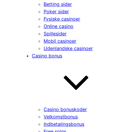
Betting sider
Poker sider
Fysiske casinoer
Online casino
Spillesider
Mobil casinoer
Udenlandske casinoer
Casino bonus
Casino bonuskoder
Velkomstbonus
Indbetalingsbonus
Free spins