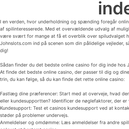
ind
I en verden, hvor underholdning og spænding foregår online 
af spilinteresserede. Med et overvældende udvalg af muli
være svært for mange at få et overblik over spiludvalget 
Johnslots.com ind på scenen som din pålidelige vejleder, så
dig!
Sådan finder du det bedste online casino for dig inde hos
At finde det bedste online casino, der passer til dig og d
trin, du kan følge, så du kan finde det rette online casino:
Fastlæg dine præferencer: Start med at overveje, hvad der 
eller kundesupportten? Identificer de nøglefaktorer, der er 
Kundesupport: Test et casinos kundesupport ved at kontakt
støder på problemer undervejs.
Anmeldelser og omdømme: Læs anmeldelser fra andre spille