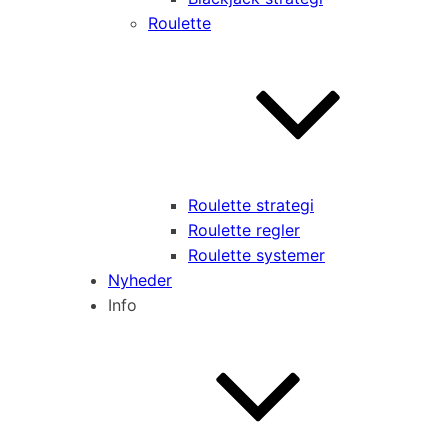
Roulette
Roulette strategi
Roulette regler
Roulette systemer
Nyheder
Info