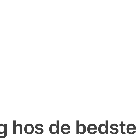
g hos de bedste 