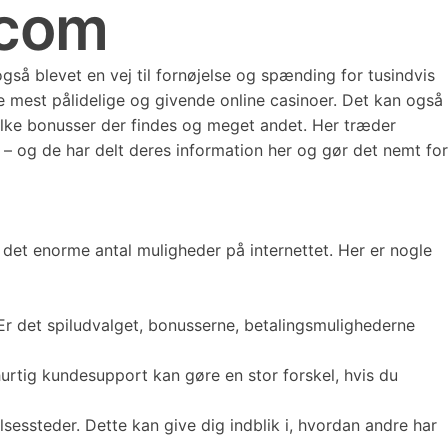
.com
gså blevet en vej til fornøjelse og spænding for tusindvis
 mest pålidelige og givende online casinoer. Det kan også
ilke bonusser der findes og meget andet. Her træder
g – og de har delt deres information her og gør det nemt for
 det enorme antal muligheder på internettet. Her er nogle
 Er det spiludvalget, bonusserne, betalingsmulighederne
rtig kundesupport kan gøre en stor forskel, hvis du
ssteder. Dette kan give dig indblik i, hvordan andre har