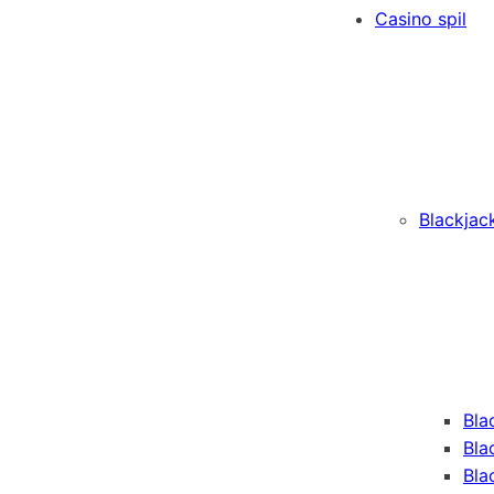
Casino spil
Blackjac
Bla
Bla
Bla