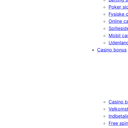
Poker si
Fysiske 
Online c
Spillesid
Mobil ca
Udenland
Casino bonus
Casino 
Velkoms
Indbetal
Free spi