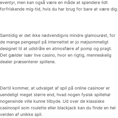
eventyr, men kan også være en måde at spendere lidt
forfriskende mig-tid, hvis du har brug for bare at være dig.
Samtidig er det ikke nødvendigvis mindre glamourøst, for
de mange pengespil på internettet er jo møjsommeligt
designet til at udstråle en atmosfære af pomp og pragt.
Det gælder især live casino, hvor en rigtig, menneskelig
dealer præsenterer spillene.
Dertil kommer, at udvalget af spil på online casinoer er
uendeligt meget større end, hvad nogen fysisk spillehal
nogensinde ville kunne tilbyde. Ud over de klassiske
casinospil som roulette eller blackjack kan du finde en hel
verden af unikke spil.