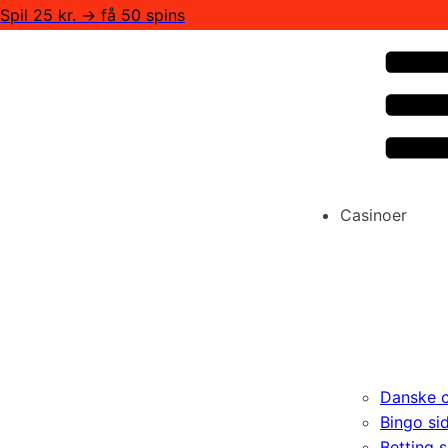
Spil 25 kr. -> få 50 spins
Casinoer
Danske c
Bingo si
Betting s