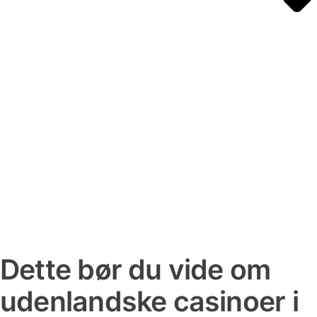
Dette bør du vide om
udenlandske casinoer i