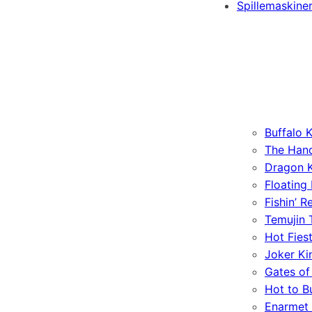
Spillemaskine
Buffalo
The Hand
Dragon K
Floating
Fishin’ R
Temujin 
Hot Fies
Joker Ki
Gates of
Hot to B
Enarmet