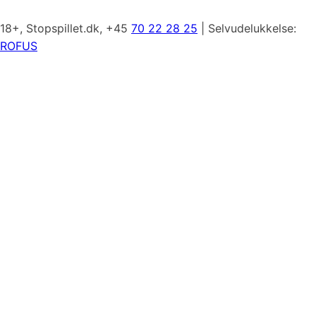
18+, Stopspillet.dk, +45
70 22 28 25
| Selvudelukkelse:
ROFUS