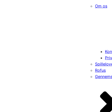
Om os
Kon
Priv
Spillelov
Rofus
Gennems