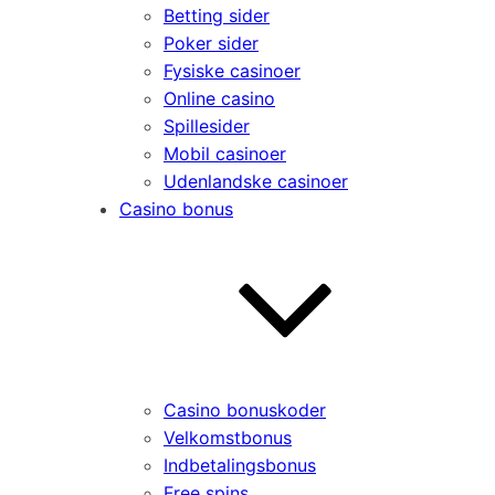
Betting sider
Poker sider
Fysiske casinoer
Online casino
Spillesider
Mobil casinoer
Udenlandske casinoer
Casino bonus
Casino bonuskoder
Velkomstbonus
Indbetalingsbonus
Free spins