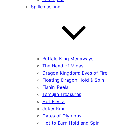
Spillemaskiner
Buffalo King Megaways
The Hand of Midas
Dragon Kingdom: Eyes of Fire
Floating Dragon Hold & Spin
Fishin’ Reels
Temujin Treasures
Hot Fiesta
Joker King
Gates of Olympus
Hot to Burn Hold and Spin