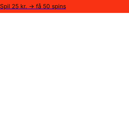
Spil 25 kr. -> få 50 spins