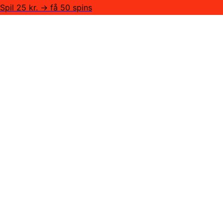
Spil 25 kr. -> få 50 spins