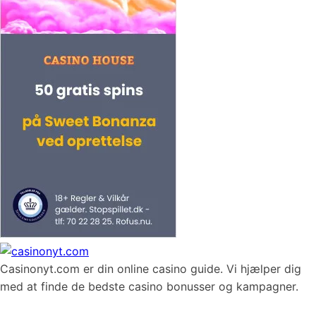
Casinonyt.com er din online casino guide. Vi hjælper dig
med at finde de bedste casino bonusser og kampagner.