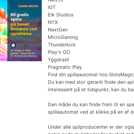
IGT
Elk Studios
NYX
NextGen
MicroGaming
Thunderkick
Play’n GO
Yggdrasil
Pragmatic Play
Find din spilleautomat hos SlotsMagic
Du kan med stor garanti finde den spil
interessant på et tidspunkt, kan du b
Den måde du kan finde frem til en sp
spilleautomat ved at klikke på en af de
Under alle spilproducenter er der ogs