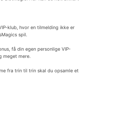
VIP-klub, hvor en tilmelding ikke er
sMagics spil.
nus, få din egen personlige VIP-
og meget mere.
e fra trin til trin skal du opsamle et