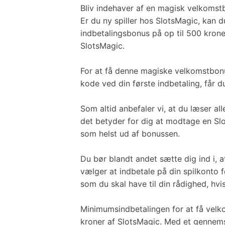
Bliv indehaver af en magisk velkomst
Er du ny spiller hos SlotsMagic, kan 
indbetalingsbonus på op til 500 kron
SlotsMagic.
For at få denne magiske velkomstbon
kode ved din første indbetaling, får d
Som altid anbefaler vi, at du læser all
det betyder for dig at modtage en Sl
som helst ud af bonussen.
Du bør blandt andet sætte dig ind i, 
vælger at indbetale på din spilkonto fø
som du skal have til din rådighed, hvi
Minimumsindbetalingen for at få velk
kroner af SlotsMagic. Med et gennemsp