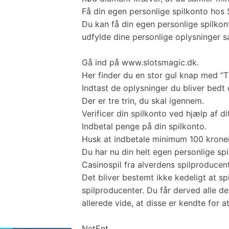
Få din egen personlige spilkonto hos
Du kan få din egen personlige spilkon
udfylde dine personlige oplysninger s
Gå ind på www.slotsmagic.dk.
Her finder du en stor gul knap med ”T
Indtast de oplysninger du bliver bedt 
Der er tre trin, du skal igennem.
Verificer din spilkonto ved hjælp af d
Indbetal penge på din spilkonto.
Husk at indbetale minimum 100 krone
Du har nu din helt egen personlige sp
Casinospil fra alverdens spilproducen
Det bliver bestemt ikke kedeligt at sp
spilproducenter. Du får derved alle de 
allerede vide, at disse er kendte for at 
NetEnt