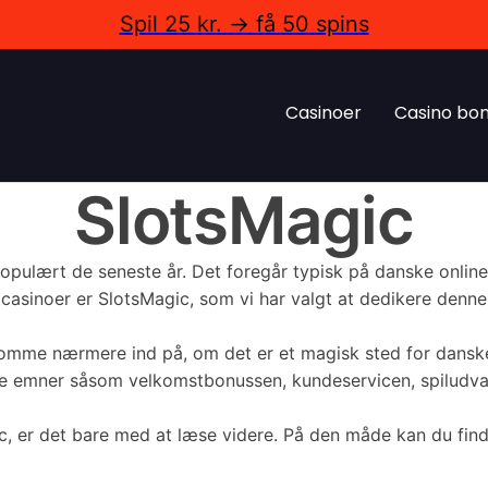
Spil 25 kr. -> få 50 spins
Casinoer
Casino bo
SlotsMagic
 populært de seneste år. Det foregår typisk på danske onlin
casinoer er SlotsMagic, som vi har valgt at dedikere denne 
komme nærmere ind på, om det er et magisk sted for danske 
nte emner såsom velkomstbonussen, kundeservicen, spiludv
 er det bare med at læse videre. På den måde kan du finde 