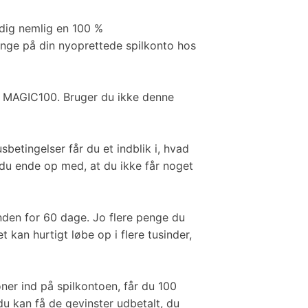
 dig nemlig en 100 %
enge på din nyoprettede spilkonto hos
r MAGIC100. Bruger du ikke denne
sbetingelser får du et indblik i, hvad
du ende op med, at du ikke får noget
inden for 60 dage. Jo flere penge du
t kan hurtigt løbe op i flere tusinder,
er ind på spilkontoen, får du 100
du kan få de gevinster udbetalt, du