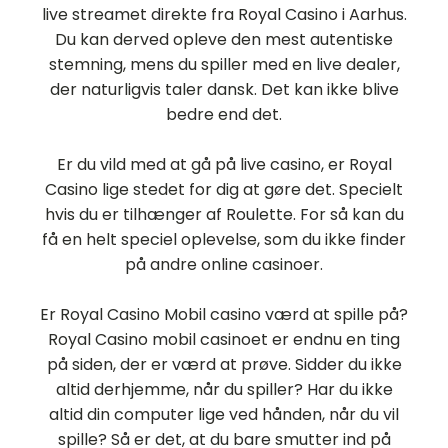
live streamet direkte fra Royal Casino i Aarhus.
Du kan derved opleve den mest autentiske
stemning, mens du spiller med en live dealer,
der naturligvis taler dansk. Det kan ikke blive
bedre end det.
Er du vild med at gå på live casino, er Royal
Casino lige stedet for dig at gøre det. Specielt
hvis du er tilhænger af Roulette. For så kan du
få en helt speciel oplevelse, som du ikke finder
på andre online casinoer.
Er Royal Casino Mobil casino værd at spille på?
Royal Casino mobil casinoet er endnu en ting
på siden, der er værd at prøve. Sidder du ikke
altid derhjemme, når du spiller? Har du ikke
altid din computer lige ved hånden, når du vil
spille? Så er det, at du bare smutter ind på