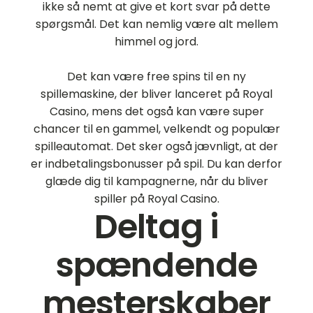
ikke så nemt at give et kort svar på dette
spørgsmål. Det kan nemlig være alt mellem
himmel og jord.
Det kan være free spins til en ny
spillemaskine, der bliver lanceret på Royal
Casino, mens det også kan være super
chancer til en gammel, velkendt og populær
spilleautomat. Det sker også jævnligt, at der
er indbetalingsbonusser på spil. Du kan derfor
glæde dig til kampagnerne, når du bliver
spiller på Royal Casino.
Deltag i
spændende
mesterskaber