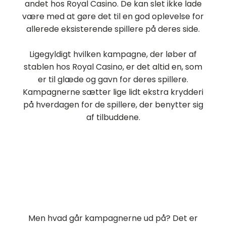
andet hos Royal Casino. De kan slet ikke lade
være med at gøre det til en god oplevelse for
allerede eksisterende spillere på deres side.
Ligegyldigt hvilken kampagne, der løber af
stablen hos Royal Casino, er det altid en, som
er til glæde og gavn for deres spillere.
Kampagnerne sætter lige lidt ekstra krydderi
på hverdagen for de spillere, der benytter sig
af tilbuddene.
Men hvad går kampagnerne ud på? Det er