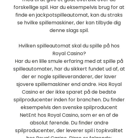
forskellige spil. Har du eksempelvis brug for at
finde en jackpotspilleautomat, kan du straks
se hvilke spillemaskiner, der kan tilbyde dig
denne slags spil.
Hvilken spilleautomat skal du spille på hos
Royal Casino?
Har du en lille smule erfaring med at spille på
spilleautomater, har du sikkert fundet ud af, at
der er nogle spilleverandører, der laver
sjovere spillemaskiner end andre. Hos Royal
Casino er der ikke sparet på de bedste
spilproducenter inden for branchen. Du finder
eksempelvis den svenske spilproducent
NetEnt hos Royal Casino, som er en af de
absolut førende. Du finder andre
spilproducenter, der leverer spil i topkvalitet