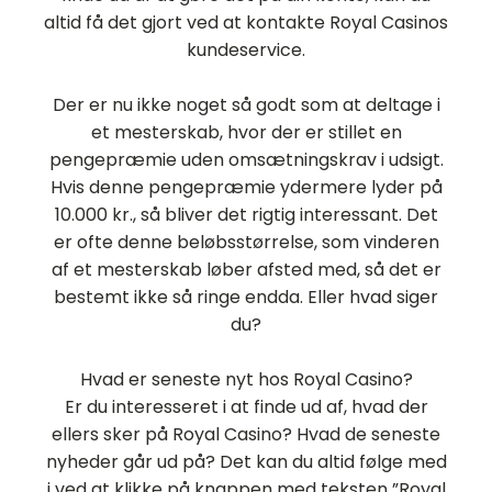
altid få det gjort ved at kontakte Royal Casinos
kundeservice.
Der er nu ikke noget så godt som at deltage i
et mesterskab, hvor der er stillet en
pengepræmie uden omsætningskrav i udsigt.
Hvis denne pengepræmie ydermere lyder på
10.000 kr., så bliver det rigtig interessant. Det
er ofte denne beløbsstørrelse, som vinderen
af et mesterskab løber afsted med, så det er
bestemt ikke så ringe endda. Eller hvad siger
du?
Hvad er seneste nyt hos Royal Casino?
Er du interesseret i at finde ud af, hvad der
ellers sker på Royal Casino? Hvad de seneste
nyheder går ud på? Det kan du altid følge med
i ved at klikke på knappen med teksten ”Royal