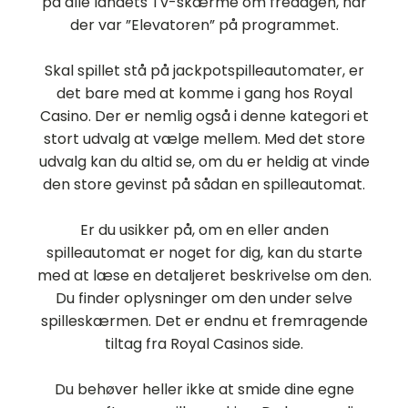
på alle landets Tv-skærme om fredagen, når
der var ”Elevatoren” på programmet.
Skal spillet stå på jackpotspilleautomater, er
det bare med at komme i gang hos Royal
Casino. Der er nemlig også i denne kategori et
stort udvalg at vælge mellem. Med det store
udvalg kan du altid se, om du er heldig at vinde
den store gevinst på sådan en spilleautomat.
Er du usikker på, om en eller anden
spilleautomat er noget for dig, kan du starte
med at læse en detaljeret beskrivelse om den.
Du finder oplysninger om den under selve
spilleskærmen. Det er endnu et fremragende
tiltag fra Royal Casinos side.
Du behøver heller ikke at smide dine egne