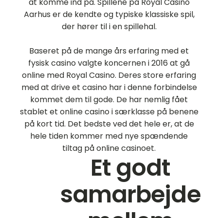
at komme ind på. Spillene på Royal Casino
Aarhus er de kendte og typiske klassiske spil,
der hører til i en spillehal.
Baseret på de mange års erfaring med et
fysisk casino valgte koncernen i 2016 at gå
online med Royal Casino. Deres store erfaring
med at drive et casino har i denne forbindelse
kommet dem til gode. De har nemlig fået
stablet et online casino i særklasse på benene
på kort tid. Det bedste ved det hele er, at de
hele tiden kommer med nye spændende
tiltag på online casinoet.
Et godt
samarbejde