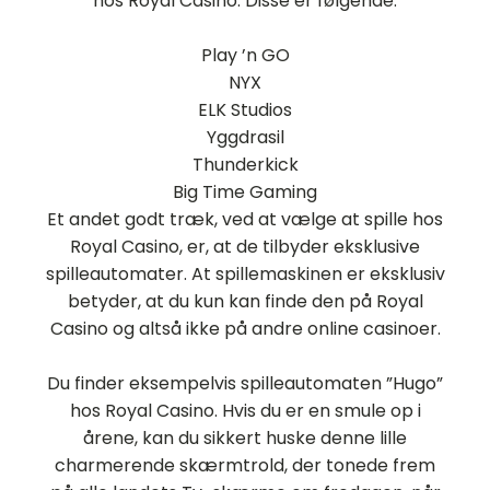
hos Royal Casino. Disse er følgende:
Play ’n GO
NYX
ELK Studios
Yggdrasil
Thunderkick
Big Time Gaming
Et andet godt træk, ved at vælge at spille hos
Royal Casino, er, at de tilbyder eksklusive
spilleautomater. At spillemaskinen er eksklusiv
betyder, at du kun kan finde den på Royal
Casino og altså ikke på andre online casinoer.
Du finder eksempelvis spilleautomaten ”Hugo”
hos Royal Casino. Hvis du er en smule op i
årene, kan du sikkert huske denne lille
charmerende skærmtrold, der tonede frem