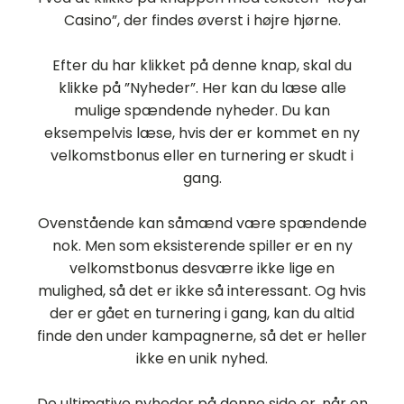
Casino”, der findes øverst i højre hjørne.
Efter du har klikket på denne knap, skal du
klikke på ”Nyheder”. Her kan du læse alle
mulige spændende nyheder. Du kan
eksempelvis læse, hvis der er kommet en ny
velkomstbonus eller en turnering er skudt i
gang.
Ovenstående kan såmænd være spændende
nok. Men som eksisterende spiller er en ny
velkomstbonus desværre ikke lige en
mulighed, så det er ikke så interessant. Og hvis
der er gået en turnering i gang, kan du altid
finde den under kampagnerne, så det er heller
ikke en unik nyhed.
De ultimative nyheder på denne side er, når en