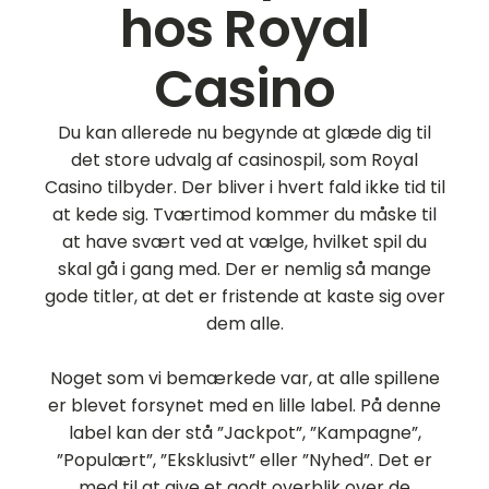
hos Royal
Casino
Du kan allerede nu begynde at glæde dig til
det store udvalg af casinospil, som Royal
Casino tilbyder. Der bliver i hvert fald ikke tid til
at kede sig. Tværtimod kommer du måske til
at have svært ved at vælge, hvilket spil du
skal gå i gang med. Der er nemlig så mange
gode titler, at det er fristende at kaste sig over
dem alle.
Noget som vi bemærkede var, at alle spillene
er blevet forsynet med en lille label. På denne
label kan der stå ”Jackpot”, ”Kampagne”,
”Populært”, ”Eksklusivt” eller ”Nyhed”. Det er
med til at give et godt overblik over de