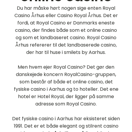
Du har måske hørt nogen sige enten Royal
Casino Århus eller Casino Royal Århus. Det er
fordi, at Royal Casino er Danmarks eneste
casino, der findes både som et online casino
og som et landbaseret casino. Royal Casino
Århus refererer til det landbaserede casino,
der har til huse i smilets by Aarhus.
Men hvem ejer Royal Casino? Det gør den
danskejede koncern RoyalCasino-gruppen,
som består af både et online casino, det
fysiske casino i Aarhus og to hoteller. Det ene
hotel er Hotel Royal, der ligger på samme
adresse som Royal Casino.
Det fysiske casino i Aarhus har eksisteret siden
1991. Det er et både elegant og stilrent casino