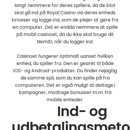
langt nemmere for deres spillere, da de blot
skal gå ind på Royal Casino via deres enheds
browser og logge ind, som de plejer at gøre fra
en computer. Det er endda nemmere at spille
på mobil casinoet, da du ikke skal bruge dit
NemID, når du logger ind.
Casinoet fungerer optimalt uanset hvilken
enhed, du spiller fra. Den er gearet til både
iOS- og Android-produkter. Du finder nøjagtig
de samme spil, som du kan spille på fra
computeren. Det er også muligt at deltage i
kampagner, modtage bonusser m.m. fra
mobile enheder.
Ind- og
udbetalingsmeto