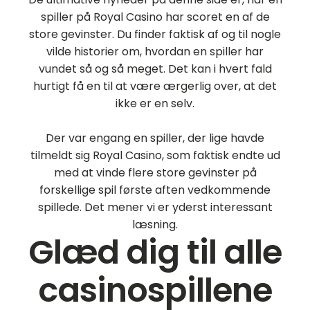
spiller på Royal Casino har scoret en af de
store gevinster. Du finder faktisk af og til nogle
vilde historier om, hvordan en spiller har
vundet så og så meget. Det kan i hvert fald
hurtigt få en til at være ærgerlig over, at det
ikke er en selv.
Der var engang en spiller, der lige havde
tilmeldt sig Royal Casino, som faktisk endte ud
med at vinde flere store gevinster på
forskellige spil første aften vedkommende
spillede. Det mener vi er yderst interessant
læsning.
Glæd dig til alle
casinospillene