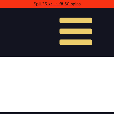
Spil 25 kr. -> få 50 spins