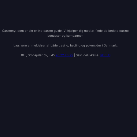
Casinonyt.com er din online casino guide. Vi hjælper dig med at finde de bedste casino
bonusser og kampagner.
Læs vore anmeldelser af både casino, betting og pokersider i Danmark.
18+, Stopspillet.dk, +45
70 22 28 25
| Selvudelukkelse:
ROFUS