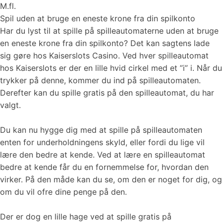
M.fl.
Spil uden at bruge en eneste krone fra din spilkonto
Har du lyst til at spille på spilleautomaterne uden at bruge
en eneste krone fra din spilkonto? Det kan sagtens lade
sig gøre hos Kaiserslots Casino. Ved hver spilleautomat
hos Kaiserslots er der en lille hvid cirkel med et ”i” i. Når du
trykker på denne, kommer du ind på spilleautomaten.
Derefter kan du spille gratis på den spilleautomat, du har
valgt.
Du kan nu hygge dig med at spille på spilleautomaten
enten for underholdningens skyld, eller fordi du lige vil
lære den bedre at kende. Ved at lære en spilleautomat
bedre at kende får du en fornemmelse for, hvordan den
virker. På den måde kan du se, om den er noget for dig, og
om du vil ofre dine penge på den.
Der er dog en lille hage ved at spille gratis på