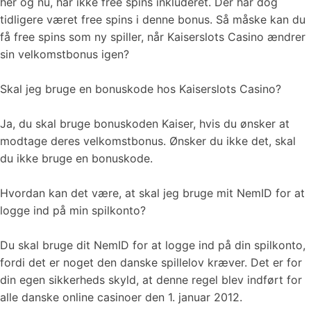
her og nu, har ikke free spins inkluderet. Der har dog
tidligere været free spins i denne bonus. Så måske kan du
få free spins som ny spiller, når Kaiserslots Casino ændrer
sin velkomstbonus igen?
Skal jeg bruge en bonuskode hos Kaiserslots Casino?
Ja, du skal bruge bonuskoden Kaiser, hvis du ønsker at
modtage deres velkomstbonus. Ønsker du ikke det, skal
du ikke bruge en bonuskode.
Hvordan kan det være, at skal jeg bruge mit NemID for at
logge ind på min spilkonto?
Du skal bruge dit NemID for at logge ind på din spilkonto,
fordi det er noget den danske spillelov kræver. Det er for
din egen sikkerheds skyld, at denne regel blev indført for
alle danske online casinoer den 1. januar 2012.