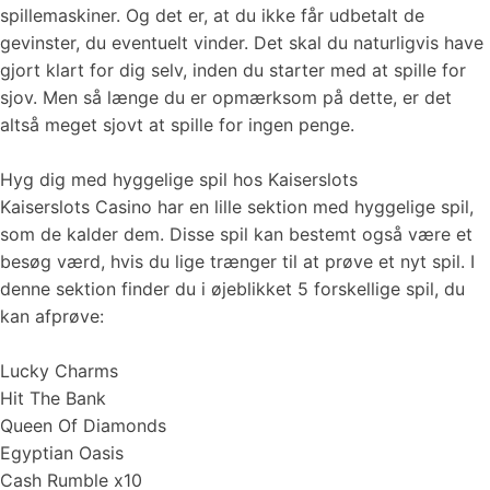
spillemaskiner. Og det er, at du ikke får udbetalt de
gevinster, du eventuelt vinder. Det skal du naturligvis have
gjort klart for dig selv, inden du starter med at spille for
sjov. Men så længe du er opmærksom på dette, er det
altså meget sjovt at spille for ingen penge.
Hyg dig med hyggelige spil hos Kaiserslots
Kaiserslots Casino har en lille sektion med hyggelige spil,
som de kalder dem. Disse spil kan bestemt også være et
besøg værd, hvis du lige trænger til at prøve et nyt spil. I
denne sektion finder du i øjeblikket 5 forskellige spil, du
kan afprøve:
Lucky Charms
Hit The Bank
Queen Of Diamonds
Egyptian Oasis
Cash Rumble x10