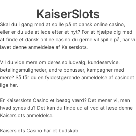
KaiserSlots
Skal du i gang med at spille på et dansk online casino,
eller er du ude at lede efter et nyt? For at hjælpe dig med
at finde et dansk online casino du gerne vil spille på, har vi
lavet denne anmeldelse af Kaiserslots.
Vil du vide mere om deres spiludvalg, kundeservice,
betalingsmuligheder, andre bonusser, kampagner med
mere? Så får du en fyldestgørende anmeldelse af casinoet
lige her.
Er Kaiserslots Casino et besøg værd? Det mener vi, men
hvad synes du? Det kan du finde ud af ved at læse denne
Kaiserslots anmeldelse.
Kaiserslots Casino har et budskab