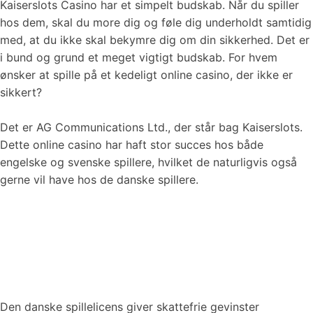
Kaiserslots Casino har et simpelt budskab. Når du spiller
hos dem, skal du more dig og føle dig underholdt samtidig
med, at du ikke skal bekymre dig om din sikkerhed. Det er
i bund og grund et meget vigtigt budskab. For hvem
ønsker at spille på et kedeligt online casino, der ikke er
sikkert?
Det er AG Communications Ltd., der står bag Kaiserslots.
Dette online casino har haft stor succes hos både
engelske og svenske spillere, hvilket de naturligvis også
gerne vil have hos de danske spillere.
Den danske spillelicens giver skattefrie gevinster