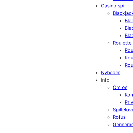
Casino spil
Blackjac
Bla
Bla
Bla
Roulette
Rou
Rou
Rou
Nyheder
Info
Om os
Kon
Priv
Spillelov
Rofus
Gennems