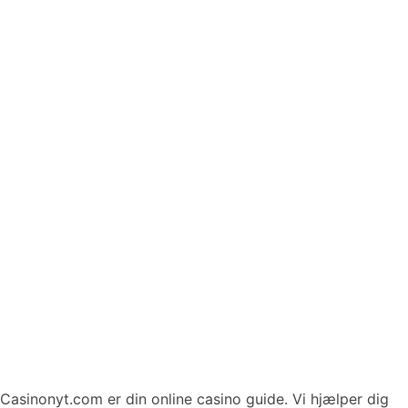
Casinonyt.com er din online casino guide. Vi hjælper dig