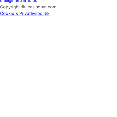
mail@finetraffic.dk
Copyright © casinonyt.com
Cookie & Privatlivspolitik