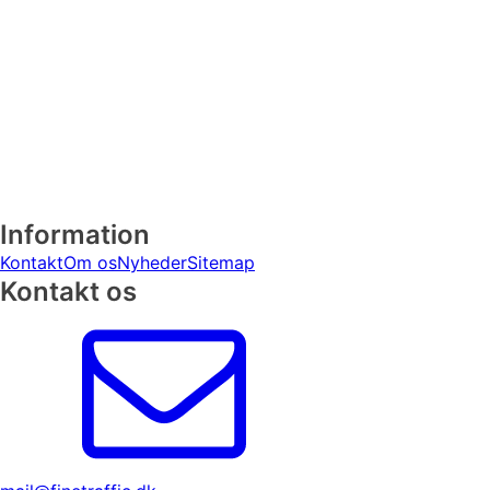
Information
Kontakt
Om os
Nyheder
Sitemap
Kontakt os