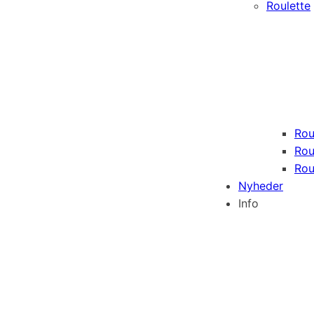
Roulette
Rou
Rou
Rou
Nyheder
Info