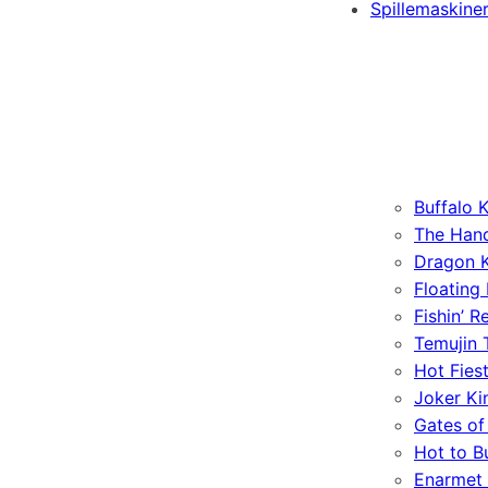
Spillemaskine
Buffalo
The Hand
Dragon K
Floating
Fishin’ R
Temujin 
Hot Fies
Joker Ki
Gates of
Hot to B
Enarmet