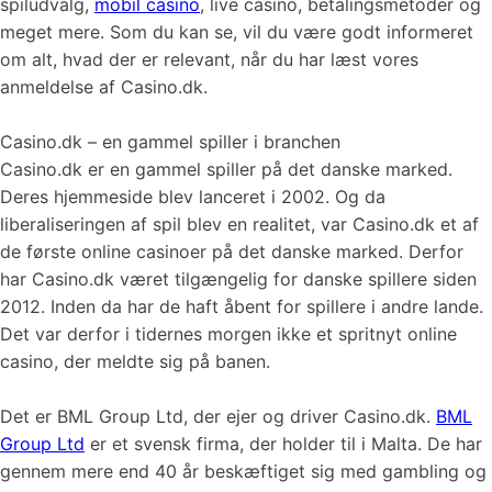
spiludvalg,
mobil casino
, live casino, betalingsmetoder og
meget mere. Som du kan se, vil du være godt informeret
om alt, hvad der er relevant, når du har læst vores
anmeldelse af Casino.dk.
Casino.dk – en gammel spiller i branchen
Casino.dk er en gammel spiller på det danske marked.
Deres hjemmeside blev lanceret i 2002. Og da
liberaliseringen af spil blev en realitet, var Casino.dk et af
de første online casinoer på det danske marked. Derfor
har Casino.dk været tilgængelig for danske spillere siden
2012. Inden da har de haft åbent for spillere i andre lande.
Det var derfor i tidernes morgen ikke et spritnyt online
casino, der meldte sig på banen.
Det er BML Group Ltd, der ejer og driver Casino.dk.
BML
Group Ltd
er et svensk firma, der holder til i Malta. De har
gennem mere end 40 år beskæftiget sig med gambling og