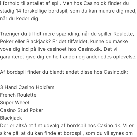
i forhold til antallet af spil. Men hos Casino.dk finder du
stadig 14 forskellige bordspil, som du kan muntre dig med,
når du keder dig.
Trænger du til lidt mere spænding, når du spiller Roulette,
Poker eller Blackjack? Er det tilfældet, kunne du måske
vove dig ind på live casinoet hos Casino.dk. Det vil
garanteret give dig en helt anden og anderledes oplevelse.
Af bordspil finder du blandt andet disse hos Casino.dk:
3 Hand Casino Hold’em
French Roulette
Super Wheel
Casino Stud Poker
Blackjack
Der er altså et fint udvalg af bordspil hos Casino.dk. Vi er
sikre på, at du kan finde et bordspil, som du vil synes om