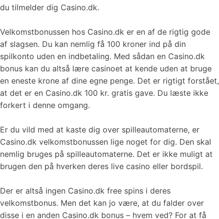
du tilmelder dig Casino.dk.
Velkomstbonussen hos Casino.dk er en af de rigtig gode
af slagsen. Du kan nemlig få 100 kroner ind på din
spilkonto uden en indbetaling. Med sådan en Casino.dk
bonus kan du altså lære casinoet at kende uden at bruge
en eneste krone af dine egne penge. Det er rigtigt forstået,
at det er en Casino.dk 100 kr. gratis gave. Du læste ikke
forkert i denne omgang.
Er du vild med at kaste dig over spilleautomaterne, er
Casino.dk velkomstbonussen lige noget for dig. Den skal
nemlig bruges på spilleautomaterne. Det er ikke muligt at
brugen den på hverken deres live casino eller bordspil.
Der er altså ingen Casino.dk free spins i deres
velkomstbonus. Men det kan jo være, at du falder over
disse i en anden Casino.dk bonus – hvem ved? For at få