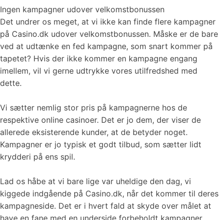
Ingen kampagner udover velkomstbonussen
Det undrer os meget, at vi ikke kan finde flere kampagner
på Casino.dk udover velkomstbonussen. Måske er de bare
ved at udtænke en fed kampagne, som snart kommer på
tapetet? Hvis der ikke kommer en kampagne engang
imellem, vil vi gerne udtrykke vores utilfredshed med
dette.
Vi sætter nemlig stor pris på kampagnerne hos de
respektive online casinoer. Det er jo dem, der viser de
allerede eksisterende kunder, at de betyder noget.
Kampagner er jo typisk et godt tilbud, som sætter lidt
krydderi på ens spil.
Lad os håbe at vi bare lige var uheldige den dag, vi
kiggede indgående på Casino.dk, når det kommer til deres
kampagneside. Det er i hvert fald at skyde over målet at
have en fane med en underside forbeholdt kampagner,