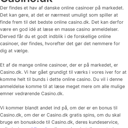
Der findes et hav af danske online casinoer på markedet.
Det kan gøre, at det er nærmest umuligt som spiller at
finde frem til det bedste online casino.dk. Det kan derfor
være en god idé at læse en masse casino anmeldelser.
Derved får du et godt indblik i de forskellige online
casinoer, der findes, hvorefter det gør det nemmere for
dig at vælge.
Et af de mange online casinoer, der er på markedet, er
Casino.dk. Vi har gået grundigt til værks i vores iver for at
komme helt til bunds i dette online casino. Du vil i denne
anmeldelse komme til at læse meget mere om alle mulige
emner vedrørende Casino.dk.
Vi kommer blandt andet ind på, om der er en bonus til
Casino.dk, om der er Casino.dk gratis spins, om du skal
bruge en bonuskode til Casino.dk, deres kundeservice,