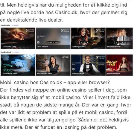
til. Men heldigvis har du muligheden for at klikke dig ind
på nogle live borde hos Casino.dk, hvor der gemmer sig
en dansktalende live dealer.
Mobil casino hos Casino.dk – app eller browser?
Der findes vel næppe en online casino spiller i dag, som
ikke benytter sig af et mobil casino. Vi er i hvert fald ikke
stødt på nogen de sidste mange år. Der var en gang, hvor
det var lidt et problem at spille på et mobil casino, fordi
alle spillene ikke var tilgængelige. Sådan er det heldigvis
ikke mere. Der er fundet en løsning på det problem.