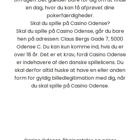
en dag, hvor du kan få afprøvet dine
pokerfærdigheder.
Skal du spille på Casino Odense?
Skal du spille på Casino Odense, går du bare
hen på adressen: Claus Bergs Gade 7, 5000
Odense C. Du kan kun komme ind, hvis du er
over 18 år. Det er et krav, fordi Casino Odense
er indehavere af den danske spillelicens. Du
skal derfor altid huske at have en eller anden
form for gyldig billedlegitimation med dig, når
du skal spille på Casino Odense.