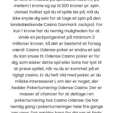
mellem 1 krone og op til 200 kroner pr. spin.
Uanset hvilket spil du vil spille løs på, må du
ikke snyde dig selv for at tage et spin på den
landsdækkende Casino Danmark Jackpot. For
kun 1 krone har du nemlig muligheden for at
vinde en jackpotgevinst på minimum 2
millioner kroner. Så det er bestemt et forsøg
værd! Casino Odense poker er endnu et spil,
du kan snuse til. Odense Casino poker er for
dig, som elsker dette spil eller bare har lyst til
at prøve spillet, når nu du er kommet på et
rigtigt casino. Er du helt vild med poker, er du
måske interesseret i, om der er noget, der
hedder Pokerturnering Odense Casino. Der er
masser af chancer for at deltage i en
pokerturnering hos Casino Odense. De har
nemlig gang i pokerturneringer hele fire gange
om ugen. Det gælder bare for dig om at finde