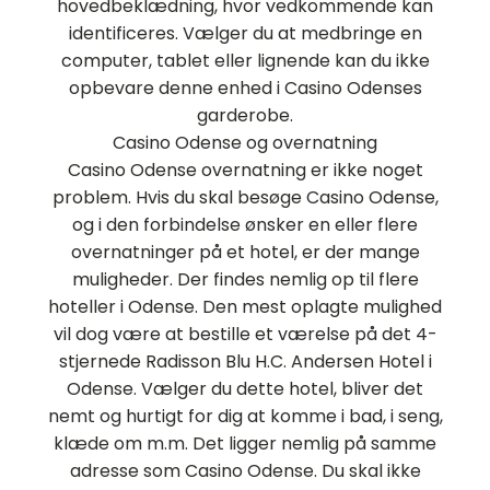
hovedbeklædning, hvor vedkommende kan
identificeres. Vælger du at medbringe en
computer, tablet eller lignende kan du ikke
opbevare denne enhed i Casino Odenses
garderobe.
Casino Odense og overnatning
Casino Odense overnatning er ikke noget
problem. Hvis du skal besøge Casino Odense,
og i den forbindelse ønsker en eller flere
overnatninger på et hotel, er der mange
muligheder. Der findes nemlig op til flere
hoteller i Odense. Den mest oplagte mulighed
vil dog være at bestille et værelse på det 4-
stjernede Radisson Blu H.C. Andersen Hotel i
Odense. Vælger du dette hotel, bliver det
nemt og hurtigt for dig at komme i bad, i seng,
klæde om m.m. Det ligger nemlig på samme
adresse som Casino Odense. Du skal ikke