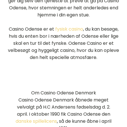
gør dig selv den tjeneste at prøve at gå på Casino
Odense, hvor stemningen er helt anderledes end
hjemme i din egen stue.
Casino Odense er et
fysisk casino
, du kan besøge,
hvis du enten bor i nærheden af Odense eller lige
skal en tur til det fynske. Odense Casino er et
velbesøgt og hyggeligt casino, hvor du kan opleve
den helt specielle atmosfære.
Om Casino Odense Denmark
Casino Odense Denmark åbnede meget
velvalgt på H.C Andersens fødselsdag d. 2.
april. I oktober 1990 fik Casino Odense den
danske spillelicens
, så de kunne åbne i april