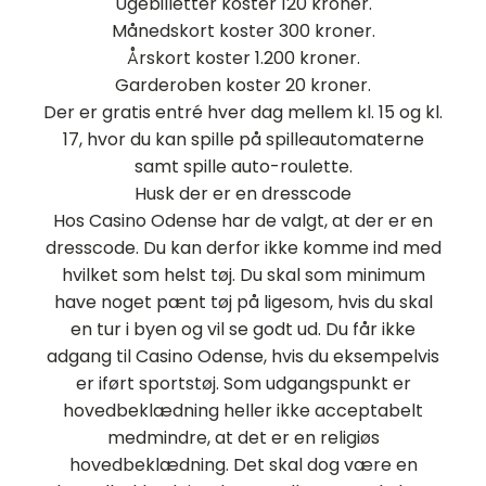
Ugebilletter koster 120 kroner.
Månedskort koster 300 kroner.
Årskort koster 1.200 kroner.
Garderoben koster 20 kroner.
Der er gratis entré hver dag mellem kl. 15 og kl.
17, hvor du kan spille på spilleautomaterne
samt spille auto-roulette.
Husk der er en dresscode
Hos Casino Odense har de valgt, at der er en
dresscode. Du kan derfor ikke komme ind med
hvilket som helst tøj. Du skal som minimum
have noget pænt tøj på ligesom, hvis du skal
en tur i byen og vil se godt ud. Du får ikke
adgang til Casino Odense, hvis du eksempelvis
er iført sportstøj. Som udgangspunkt er
hovedbeklædning heller ikke acceptabelt
medmindre, at det er en religiøs
hovedbeklædning. Det skal dog være en