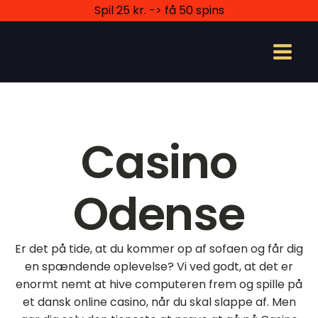
Spil 25 kr. -> få 50 spins
Casino
Odense
Er det på tide, at du kommer op af sofaen og får dig
en spændende oplevelse? Vi ved godt, at det er
enormt nemt at hive computeren frem og spille på
et dansk online casino, når du skal slappe af. Men