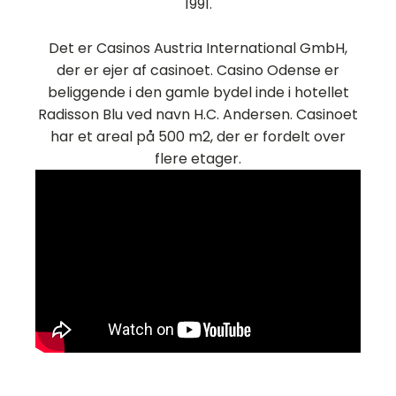
1991.
Det er Casinos Austria International GmbH,
der er ejer af casinoet. Casino Odense er
beliggende i den gamle bydel inde i hotellet
Radisson Blu ved navn H.C. Andersen. Casinoet
har et areal på 500 m2, der er fordelt over
flere etager.