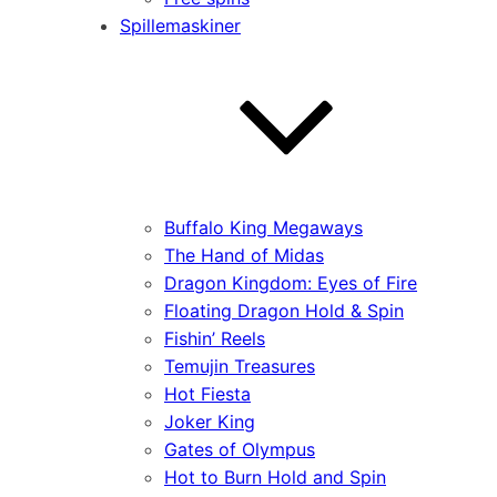
Spillemaskiner
Buffalo King Megaways
The Hand of Midas
Dragon Kingdom: Eyes of Fire
Floating Dragon Hold & Spin
Fishin’ Reels
Temujin Treasures
Hot Fiesta
Joker King
Gates of Olympus
Hot to Burn Hold and Spin