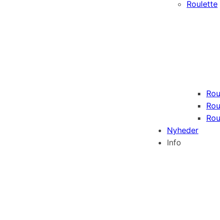
Roulette
Rou
Rou
Rou
Nyheder
Info