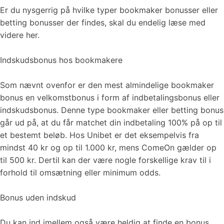
Er du nysgerrig på hvilke typer bookmaker bonusser eller
betting bonusser der findes, skal du endelig læse med
videre her.
Indskudsbonus hos bookmakere
Som nævnt ovenfor er den mest almindelige bookmaker
bonus en velkomstbonus i form af indbetalingsbonus eller
indskudsbonus. Denne type bookmaker eller betting bonus
går ud på, at du får matchet din indbetaling 100% på op til
et bestemt beløb. Hos Unibet er det eksempelvis fra
mindst 40 kr og op til 1.000 kr, mens ComeOn gælder op
til 500 kr. Dertil kan der være nogle forskellige krav til i
forhold til omsætning eller minimum odds.
Bonus uden indskud
Du kan ind imellem også være heldig at finde en bonus