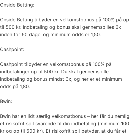
Onside Betting:
Onside Betting tilbyder en velkomstbonus på 100% på op
til 500 kr. Indbetaling og bonus skal gennemspilles 6x
inden for 60 dage, og minimum odds er 1,50.
Cashpoint:
Cashpoint tilbyder en velkomstbonus på 100% på
indbetalinger op til 500 kr. Du skal gennemspille
indbetaling og bonus mindst 3x, og her er et minimum
odds på 1,80.
Bwin:
Bwin har en lidt særlig velkomstbonus – her får du nemlig
et risikofrit spil svarende til din indbetaling (minimum 100
kr og op til 500 kr). Et risikofrit spil betyder, at du får et