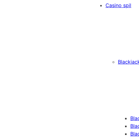
Casino spil
Blackjac
Bla
Bla
Bla