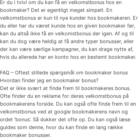
Er du i tvivl om du kan få en velkomstbonus hos en
bookmaker? Det er egentligt meget simpelt. En
velkomstbonus er kun til nye kunder hos bookmakeren. Er
du eller har du været kunde hos en given bookmaker før,
kan du altså ikke få en velkomstbonus der igen. Af og til
kan du dog være heldig at få andre typer bonusser, eller
der kan være særlige kampagner, du kan drage nytte af,
hvis du allerede har en konto hos en bestemt bookmaker.
FAQ – Oftest stillede spørgsmål om bookmaker bonus
Hvordan finder jeg en bookmaker bonus?
Det er ikke svært at finde frem til bookmakeres bonus.
Ofte finder du en reklame for deres velkomstbonus på
bookmakerens forside. Du kan også ofte finde frem til en
velkomstbonus ved at google bookmakerens navn og
ordet ’bonus’. Så dukker det ofte op. Du kan også læse
guides som denne, hvor du kan finde en lang række
bookmaker bonusser.