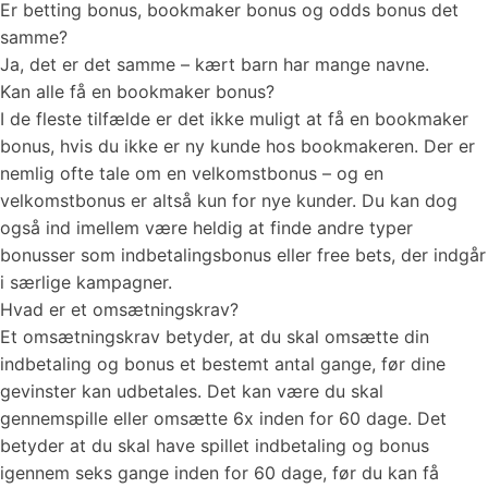
Er betting bonus, bookmaker bonus og odds bonus det
samme?
Ja, det er det samme – kært barn har mange navne.
Kan alle få en bookmaker bonus?
I de fleste tilfælde er det ikke muligt at få en bookmaker
bonus, hvis du ikke er ny kunde hos bookmakeren. Der er
nemlig ofte tale om en velkomstbonus – og en
velkomstbonus er altså kun for nye kunder. Du kan dog
også ind imellem være heldig at finde andre typer
bonusser som indbetalingsbonus eller free bets, der indgår
i særlige kampagner.
Hvad er et omsætningskrav?
Et omsætningskrav betyder, at du skal omsætte din
indbetaling og bonus et bestemt antal gange, før dine
gevinster kan udbetales. Det kan være du skal
gennemspille eller omsætte 6x inden for 60 dage. Det
betyder at du skal have spillet indbetaling og bonus
igennem seks gange inden for 60 dage, før du kan få