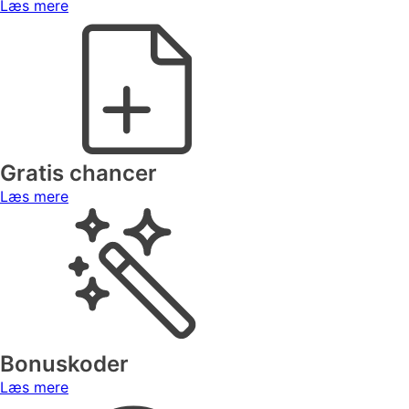
Læs mere
Gratis chancer
Læs mere
Bonuskoder
Læs mere