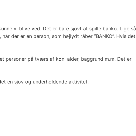
unne vi blive ved. Det er bare sjovt at spille banko. Lige så
t, når der er en person, som højlydt råber ”BANKO”. Hvis det
illet personer på tværs af køn, alder, baggrund m.m. Det er
det en sjov og underholdende aktivitet.