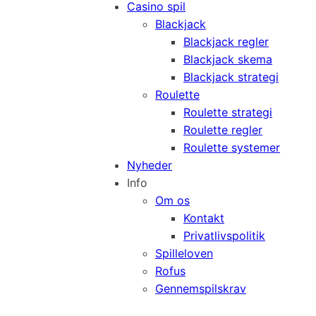
Casino spil
Blackjack
Blackjack regler
Blackjack skema
Blackjack strategi
Roulette
Roulette strategi
Roulette regler
Roulette systemer
Nyheder
Info
Om os
Kontakt
Privatlivspolitik
Spilleloven
Rofus
Gennemspilskrav