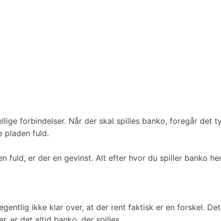
kellige forbindelser. Når der skal spilles banko, foregår d
e pladen fuld.
en fuld, er der en gevinst. Alt efter hvor du spiller banko h
ntlig ikke klar over, at der rent faktisk er en forskel. Det 
, er det altid banko, der spilles.