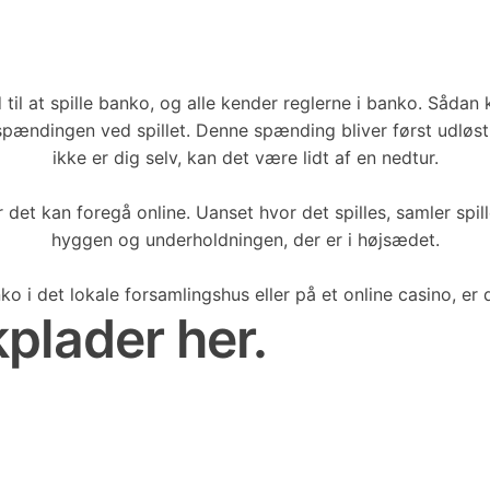
til at spille banko, og alle kender reglerne i banko. Sådan k
r spændingen ved spillet. Denne spænding bliver først udløs
ikke er dig selv, kan det være lidt af en nedtur.
ler det kan foregå online. Uanset hvor det spilles, samler sp
hyggen og underholdningen, der er i højsædet.
o i det lokale forsamlingshus eller på et online casino, er 
plader her.